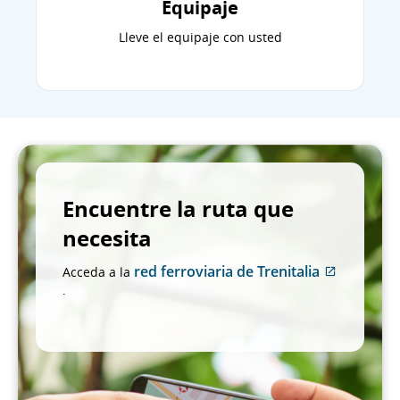
Equipaje
Lleve el equipaje con usted
Encuentre la ruta que
necesita
red ferroviaria de Trenitalia
Acceda a la
Sitio
.
externo
que
puede
no
cumplir