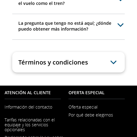
el vuelo como el tren?
La pregunta que tengo no está aquí; ¿dónde
puedo obtener más información?
Términos y condiciones
ATENCIÓN AL CLIENTE
OFERTA ESPECIAL
Información del contacto
Oferta especial
Por qué debe elegirnos
Se
Tarifas relacionadas con el
abre
equipaje y los servicios
en
opcionales
una
ventana