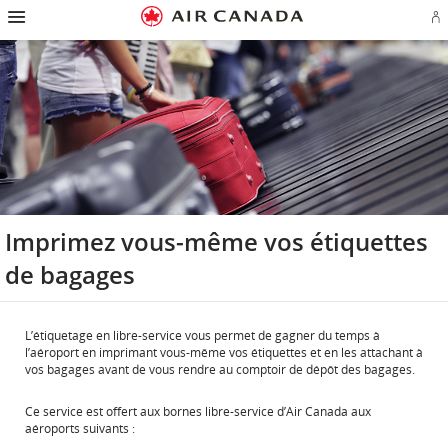
Passez
Passer
Passer
Passez
Passer
Passer
Passer
Ou
à
à
au
au
aux
au
à
u
la
la
contenu
champ
liens
plan
Pour
se
page
navigation
de
en
du
nous
o
d'accueil
principale
recherche
bas
site
joindre
cr
de
u
page
c
Aé
Imprimez vous-même vos étiquettes
de bagages
L’étiquetage en libre-service vous permet de gagner du temps à
l’aéroport en imprimant vous-même vos étiquettes et en les attachant à
vos bagages avant de vous rendre au comptoir de dépôt des bagages.
Ce service est offert aux bornes libre-service d’Air Canada aux
aéroports suivants :