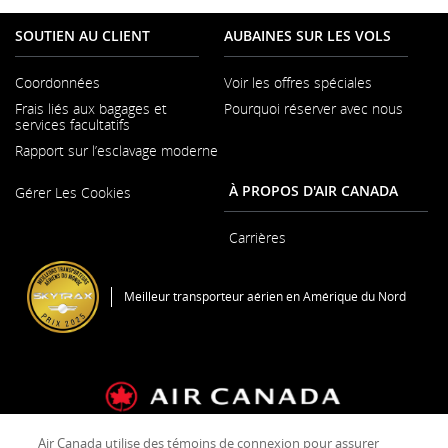
SOUTIEN AU CLIENT
AUBAINES SUR LES VOLS
Coordonnées
Voir les offres spéciales
S'ouvre
Frais liés aux bagages et
Pourquoi réserver avec nous
dans
services facultatifs
une
nouvelle
Rapport sur l’esclavage moderne
fenêtre
S'ouvre
À PROPOS D'AIR CANADA
Gérer Les Cookies
dans
une
nouvelle
Carrières
fenêtre
S'ouvre
dans
une
Meilleur transporteur aérien en Amérique du Nord
nouvelle
fenêtre
Air Canada utilise des témoins de connexion pour assurer