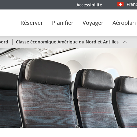
Fran
Accessibilité
Sélectionn
Réserver
Planifier
Voyager
Aéroplan
État
bord
Classe économique Amérique du Nord et Antilles
des
vols
d’Air
Canada
par
liaison
ou
par