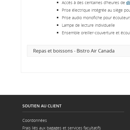
Accès à des centaines d’heures de
d
Prise électrique intégrée au siège pou
Prise audio monofiche pour écouteur
Lampe de lecture individuelle
Ensemble oreiller-couverture et écou
Repas et boissons - Bistro Air Canada
SOUTIEN AU CLIENT
Coordonnées
S'ouvre
Frais liés aux bagages et services facultatifs
dans