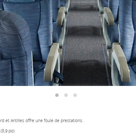
les
retards
et
les
annulations.
et Antilles offre une foule de prestations.
(8,9 po)