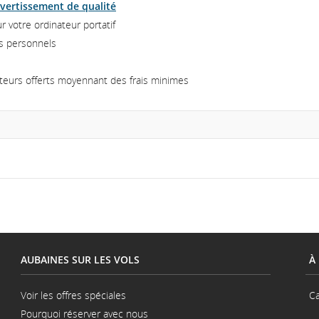
ivertissement de qualité
r votre ordinateur portatif
s personnels
teurs offerts moyennant des frais minimes
AUBAINES SUR LES VOLS
À
Voir les offres spéciales
Ca
Pourquoi réserver avec nous