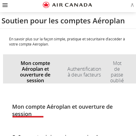
Passez
Passer
Passer
Passez
Passer
Passer
Passer
Ou
à
à
au
au
aux
au
à
u
la
la
contenu
champ
liens
plan
Pour
se
page
navigation
de
en
du
nous
Soutien pour les comptes Aéroplan
o
d'accueil
principale
recherche
bas
site
joindre
cr
de
u
page
c
Aé
En savoir plus sur la façon simple, pratique et sécuritaire d’accéder à
votre compte Aéroplan.
Mon compte
Mot
Aéroplan et
Authentification
de
ouverture de
à deux facteurs
passe
session
oublié
Mon
Mon
compte
compte
Aéroplan
Aéroplan
Mon compte Aéroplan et ouverture de
et
et
ouverture
ouverture
session
de
de
session
session