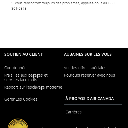
Si vous rencontrez toujours des problèmes, appelez-nous au 1 800
361-5373.
SOUTIEN AU CLIENT
AUBAINES SUR LES VOLS
Coordonnées
Voir les offres spéciales
S'ouvre
Frais liés aux bagages et
Pourquoi réserver avec nous
dans
services facultatifs
une
nouvelle
Rapport sur l’esclavage moderne
fenêtre
S'ouvre
À PROPOS D'AIR CANADA
Gérer Les Cookies
dans
une
nouvelle
Carrières
fenêtre
S'ouvre
dans
une