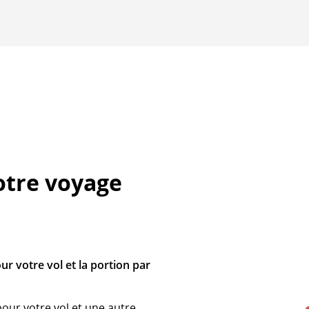
otre voyage
r votre vol et la portion par
our votre vol et une autre