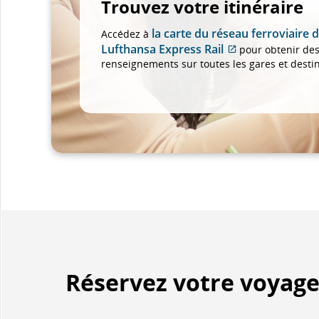
Trouvez votre itinéraire
la carte du réseau ferroviaire 
Accédez à
Lufthansa Express Rail
pour obtenir de
Site
renseignements sur toutes les gares et destin
Web
externe
qui
pourrait
ne
pas
respecter
les
directives
en
matière
d’accessibilité
ou
Réservez votre voyag
les
préférences
linguistiques.