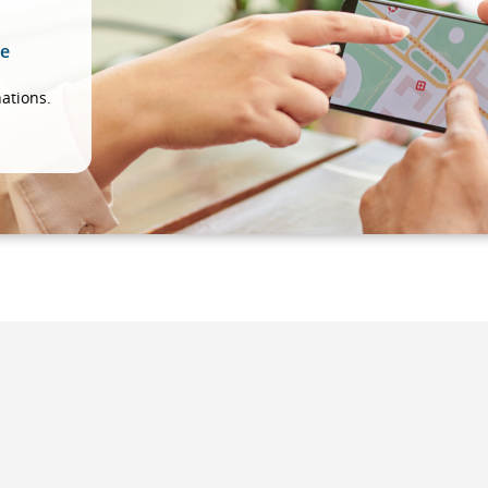
de
s
ations.
e