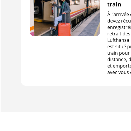
train
À l’arrivée
devez réc
enregistré
retrait de
Lufthansa 
est situé p
train pour
distance, d
et emport
avec vous d