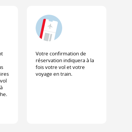
nt
Votre confirmation de
réservation indiquera à la
us
fois votre vol et votre
ires
voyage en train.
vol
 à
che.