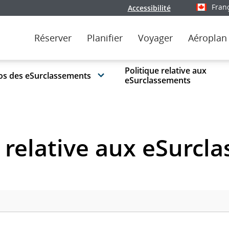
Fran
Accessibilité
Sélectionn
Réserver
Planifier
Voyager
Aéroplan
Politique relative aux
os des eSurclassements
eSurclassements
e relative aux eSurcl