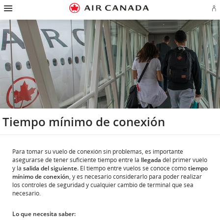
Ir
Omitir
Omitir
Ir
Omitir
Omitir
Omitir
In
a
y
y
a
y
y
y
se
página
pasar
pasar
campo
pasar
pasar
pasar
o
de
a
al
de
a
al
a
cr
inicio
la
contenido
búsqueda
los
mapa
Contáctenos
cu
pantalla
vínculos
del
d
de
del
sitio
Ae
navegación
pie
principal
de
página
Tiempo mínimo de conexión
Para tomar su vuelo de conexión sin problemas, es importante
asegurarse de tener suficiente tiempo entre la
llegada
del primer vuelo
y la
salida del siguiente.
El tiempo entre vuelos se conoce como
tiempo
mínimo de conexión
, y es necesario considerarlo para poder realizar
los controles de seguridad y cualquier cambio de terminal que sea
necesario.
Lo que necesita saber: