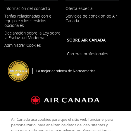
Información del contacto
Oferta especial
Se
Tarifas relacionadas con el
Servicios de conexión de Air
abre
equipaje y los servicios
Canada
en
opcionales
una
ventana
Declaración sobre la Ley sobre
nueva
la Esclavitud Moderna
SOBRE AIR CANADA
Se
Administrar Cookies
abre
en
Carreras profesionales
una
Se
ventana
abre
nueva
en
La mejor aerolínea de Norteamérica
una
ventana
nueva
Condiciones generales de transporte y Tarifas
Sello
Air Canada usa cookies para que el sitio web funcione, para
Política de privacidad
Política sobre cookies
personalizarlo, para analizar los datos de los visitantes y
para mostrarle anuncios más relevantes. Puede gestionar