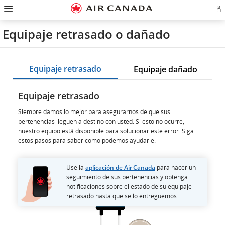
Ir
Omitir
Omitir
Ir
Omitir
Omitir
Omitir
In
a
y
y
a
y
y
y
se
página
pasar
pasar
campo
pasar
pasar
pasar
o
de
a
al
de
a
al
a
Equipaje retrasado o dañado
cr
inicio
la
contenido
búsqueda
los
mapa
Contáctenos
cu
pantalla
vínculos
del
d
de
del
sitio
Ae
navegación
pie
principal
de
Equipaje retrasado
Equipaje dañado
página
Equipaje
Equipaje
Equipaje retrasado
retrasado
retrasado
Siempre damos lo mejor para asegurarnos de que sus
pertenencias lleguen a destino con usted. Si esto no ocurre,
nuestro equipo está disponible para solucionar este error. Siga
estos pasos para saber cómo podemos ayudarle.
Use la
aplicación de Air Canada
para hacer un
seguimiento de sus pertenencias y obtenga
notificaciones sobre el estado de su equipaje
retrasado hasta que se lo entreguemos.