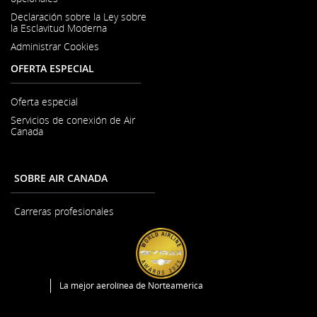
una
lingüísticas.
ventana
Declaración sobre la Ley sobre
nueva
la Esclavitud Moderna
Se
Administrar Cookies
abre
en
OFERTA ESPECIAL
una
ventana
nueva
Oferta especial
Servicios de conexión de Air
Canada
SOBRE AIR CANADA
Carreras profesionales
Se
abre
en
una
ventana
nueva
La mejor aerolínea de Norteamérica