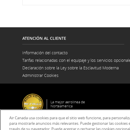
ATENCIÓN AL CLIENTE
Información del contacto
Se
Tarifas relacionadas con el equipaje y los servicios opcional
abre
en
Declaración sobre la Ley sobre la Esclavitud Moderna
una
Se
ventana
Administrar Cookies
abre
nueva
en
una
venta
nuev
La mejor aerolínea de
Norteamérica
Air Canada usa cookies para que el sitio web funcione, para personalizar
Condicione
para mostrarle anuncios más relevantes. Puede gestionar las cookies e
través de su navegador. Puede aceptar o rechazar las cookies opcional