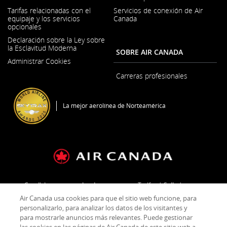
Se
Tarifas relacionadas con el
Servicios de conexión de Air
abre
equipaje y los servicios
Canada
en
opcionales
una
ventana
Declaración sobre la Ley sobre
nueva
la Esclavitud Moderna
SOBRE AIR CANADA
Se
Administrar Cookies
abre
en
Carreras profesionales
una
Se
ventana
abre
nueva
en
La mejor aerolínea de Norteamérica
una
ventana
nueva
Condiciones generales de transporte y Tarifas
Sello
Air Canada usa cookies para que el sitio web funcione, para
Política de privacidad
Política sobre cookies
personalizarlo, para analizar los datos de los visitantes y
para mostrarle anuncios más relevantes. Puede gestionar