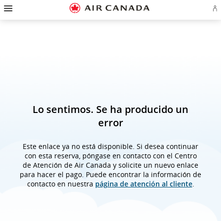
Ir
Omitir
Omitir
Ir
Omitir
Omitir
Omitir
In
a
y
y
a
y
y
y
se
página
pasar
pasar
campo
pasar
pasar
pasar
o
de
a
al
de
a
al
a
cr
inicio
la
contenido
búsqueda
los
mapa
Contáctenos
cu
pantalla
vínculos
del
d
de
del
sitio
Ae
navegación
pie
principal
de
página
Lo sentimos. Se ha producido un
error
Este enlace ya no está disponible. Si desea continuar
con esta reserva, póngase en contacto con el Centro
de Atención de Air Canada y solicite un nuevo enlace
para hacer el pago. Puede encontrar la información de
contacto en nuestra
página de atención al cliente
.