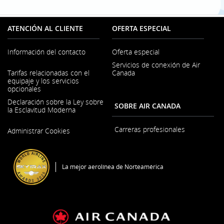
ATENCIÓN AL CLIENTE
OFERTA ESPECIAL
Información del contacto
Oferta especial
Servicios de conexión de Air
Se
Tarifas relacionadas con el
Canada
abre
equipaje y los servicios
en
opcionales
una
ventana
Declaración sobre la Ley sobre
SOBRE AIR CANADA
nueva
la Esclavitud Moderna
Se
Carreras profesionales
Administrar Cookies
abre
en
Se
una
abre
ventana
en
nueva
La mejor aerolínea de Norteamérica
una
ventana
nueva