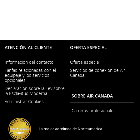
ATENCIÓN AL CLIENTE
OFERTA ESPECIAL
Información del contacto
Oferta especial
Se
Tarifas relacionadas con el
Servicios de conexión de Air
abre
equipaje y los servicios
Canada
en
opcionales
una
ventana
Declaración sobre la Ley sobre
nueva
la Esclavitud Moderna
SOBRE AIR CANADA
Se
Administrar Cookies
abre
en
Carreras profesionales
una
Se
ventana
abre
nueva
en
La mejor aerolínea de Norteamérica
una
ventana
nueva