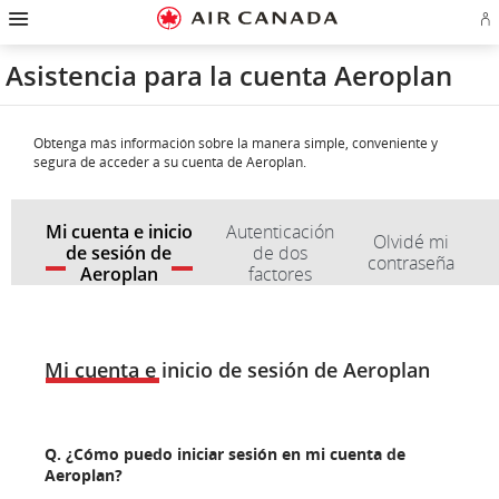
Ir
Omitir
Omitir
Ir
Omitir
Omitir
Omitir
In
a
y
y
a
y
y
y
se
página
pasar
pasar
campo
pasar
pasar
pasar
o
de
a
al
de
a
al
a
Asistencia para la cuenta Aeroplan
cr
inicio
la
contenido
búsqueda
los
mapa
Contáctenos
cu
pantalla
vínculos
del
d
de
del
sitio
Ae
navegación
pie
principal
de
Obtenga más información sobre la manera simple, conveniente y
página
segura de acceder a su cuenta de Aeroplan.
Mi cuenta e inicio
Autenticación
Olvidé mi
de sesión de
de dos
contraseña
Aeroplan
factores
Mi
Mi
cuenta
cuenta
e
e
Mi cuenta e inicio de sesión de Aeroplan
inicio
inicio
de
de
sesión
sesión
de
de
Q. ¿Cómo puedo iniciar sesión en mi cuenta de
Aeroplan
Aeroplan
Aeroplan?