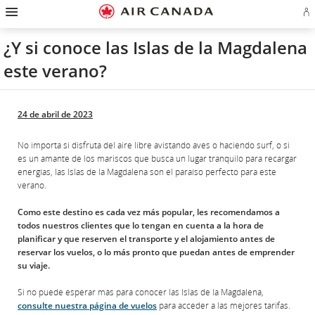
Ir
Omitir
Omitir
Ir
Omitir
Omitir
Omitir
In
a
y
y
a
y
y
y
se
página
pasar
pasar
campo
pasar
pasar
pasar
o
de
a
al
de
a
al
a
¿Y si conoce las Islas de la Magdalena
cr
inicio
la
contenido
búsqueda
los
mapa
Contáctenos
cu
pantalla
vínculos
del
este verano?
d
de
del
sitio
Ae
navegación
pie
principal
de
página
24 de abril de 2023
No importa si disfruta del aire libre avistando aves o haciendo surf, o si
es un amante de los mariscos que busca un lugar tranquilo para recargar
energías, las Islas de la Magdalena son el paraíso perfecto para este
verano.
Como este destino es cada vez más popular, les recomendamos a
todos nuestros clientes que lo tengan en cuenta a la hora de
planificar y que reserven el transporte y el alojamiento antes de
reservar los vuelos, o lo más pronto que puedan antes de emprender
su viaje.
Si no puede esperar más para conocer las Islas de la Magdalena,
consulte nuestra página de vuelos
para acceder a las mejores tarifas.