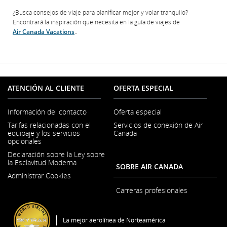
¿Busca consejos de viaje para planificar mejor y volar tranquilo?
Encontrará la inspiración que necesita en la guía de viajes de
Air Canada Vacations
..
ATENCIÓN AL CLIENTE
OFERTA ESPECIAL
Información del contacto
Oferta especial
Se
Tarifas relacionadas con el
Servicios de conexión de Air
abre
equipaje y los servicios
Canada
en
opcionales
una
ventana
Declaración sobre la Ley sobre
nueva
la Esclavitud Moderna
SOBRE AIR CANADA
Se
Administrar Cookies
abre
en
Carreras profesionales
una
Se
ventana
abre
nueva
en
La mejor aerolínea de Norteamérica
una