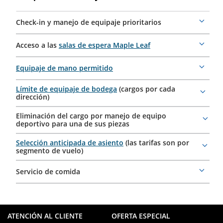
de
viaje
Check-in y manejo de equipaje prioritarios
More
details
Acceso a las
salas de espera Maple Leaf
More
details
Equipaje de mano permitido
More
details
Límite de equipaje de bodega
(cargos por cada
More
dirección)
details
Eliminación del cargo por manejo de equipo
More
deportivo para una de sus piezas
details
Selección anticipada de asiento
(las tarifas son por
More
segmento de vuelo)
details
Servicio de comida
More
details
ATENCIÓN AL CLIENTE
OFERTA ESPECIAL