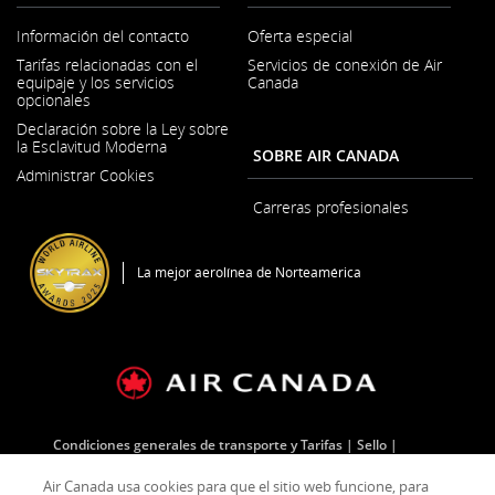
Información del contacto
Oferta especial
Se
Tarifas relacionadas con el
Servicios de conexión de Air
abre
equipaje y los servicios
Canada
en
opcionales
una
ventana
Declaración sobre la Ley sobre
nueva
la Esclavitud Moderna
SOBRE AIR CANADA
Se
Administrar Cookies
abre
en
Carreras profesionales
una
Se
ventana
abre
nueva
en
La mejor aerolínea de Norteamérica
una
ventana
nueva
Condiciones generales de transporte y Tarifas
Sello
Política de privacidad
Política sobre cookies
Air Canada usa cookies para que el sitio web funcione, para