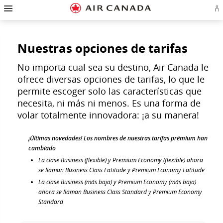
Ir
Omitir
Omitir
Ir
Omitir
Omitir
Omitir
In
a
y
y
a
y
y
y
se
página
pasar
pasar
campo
pasar
pasar
pasar
o
de
a
al
de
a
al
a
cr
inicio
la
contenido
búsqueda
los
mapa
Contáctenos
cu
pantalla
vínculos
del
Nuestras opciones de tarifas
d
de
del
sitio
Ae
navegación
pie
principal
de
No importa cual sea su destino, Air Canada le
página
ofrece diversas opciones de tarifas, lo que le
permite escoger solo las características que
necesita, ni más ni menos. Es una forma de
volar totalmente innovadora: ¡a su manera!
¡Últimas novedades! Los nombres de nuestras tarifas prémium han
cambiado
La clase Business (flexible) y Premium Economy (flexible) ahora
se llaman Business Class Latitude y Premium Economy Latitude
La clase Business (más baja) y Premium Economy (más baja)
ahora se llaman Business Class Standard y Premium Economy
Standard