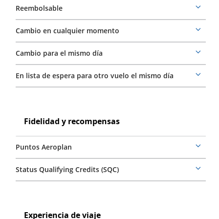
la
Reembolsable
tarifa
More
details
Cambio en cualquier momento
More
details
Cambio para el mismo día
More
details
En lista de espera para otro vuelo el mismo día
More
details
Fidelidad
y
Fidelidad
Fidelidad y recompensas
recompensas
y
recompensas
Puntos Aeroplan
More
details
Status Qualifying Credits (SQC)
More
details
Experiencia
de
Experiencia
Experiencia de viaje
viaje