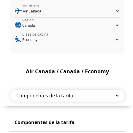
Aerolínea
Región
Clase de cabina
Air Canada / Canada / Economy
Componentes
de
Componentes
Componentes de la tarifa
la
de
tarifa