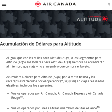
Ir
Omitir
Omitir
Ir
Omitir
Omitir
Omitir
In
a
y
y
a
y
y
y
se
página
pasar
pasar
campo
pasar
pasar
pasar
o
de
a
al
de
a
al
a
cr
inicio
la
contenido
búsqueda
los
mapa
Contáctenos
cu
pantalla
vínculos
del
d
de
del
sitio
Ae
navegación
pie
principal
de
página
Acumulación de Dólares para Altitude
Al igual que con las Millas para Altitude (AQM) o los Segmentos para
Altitude (AQS), los Dólares para Altitude (AQD) siempre se acreditarán
al miembro que viaja y no al miembro que compra el boleto.
Acumulará Dólares para Altitude (AQD) por la tarifa básica y los
recargos establecidos por el operador (Y, YQ y YR) en viajes realizados
elegibles, incluidos los siguientes:
Vuelos operados por Air Canada, Air Canada Express y Air Canada
TM
Rouge
.
TM
Vuelos operados por líneas aéreas miembros de Star Alliance