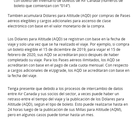
con boleto del inventario de boletos de Air Canada (números de
boleto que comienzan con “014”).
También acumulará Dólares para Altitude (AQD) por compras de Pases
aéreos elegibles y cargos adicionales para ascenso de clase
electrónico con base en el valor monetario de la compra.
Los Dólares para Altitude (AQD) se registran con base en la fecha de
viaje y solo una vez que se ha realizado el viaje. Por ejemplo, si compra
un boleto elegible el 15 de diciembre de 2019, para viajar el 15 de
febrero de 2020, sus AQD se acreditarán poco después de haber
completado su viaje. Para los Pases aéreos ilimitados, los AQD se
acreditarán con base en el pago de cada cuota mensual. Con respecto
a cargos adicionales de eUpgrade, los AQD se acreditarán con base en
la fecha del viaje.
Tenga presente que debido a los procesos de intercambio de datos
entre Air Canada y sus socios del sector, a veces puede haber un
retraso entre el tiempo del viaje y la publicación de los Dólares para
Altitude (AQD), según el tipo de boleto. Esto puede realizarse hasta en
24 horas luego de la publicación de sus Millas para Altitude (AQM),
pero en algunos casos puede tomar hasta un mes.