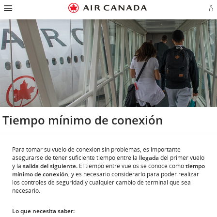
Ir
Omitir
Omitir
Ir
Omitir
Omitir
Omitir
In
a
y
y
a
y
y
y
se
página
pasar
pasar
campo
pasar
pasar
pasar
o
de
a
al
de
a
al
a
cr
inicio
la
contenido
búsqueda
los
mapa
Contáctenos
cu
pantalla
vínculos
del
d
de
del
sitio
Ae
navegación
pie
principal
de
página
Tiempo mínimo de conexión
Para tomar su vuelo de conexión sin problemas, es importante
asegurarse de tener suficiente tiempo entre la
llegada
del primer vuelo
y la
salida del siguiente.
El tiempo entre vuelos se conoce como
tiempo
mínimo de conexión
, y es necesario considerarlo para poder realizar
los controles de seguridad y cualquier cambio de terminal que sea
necesario.
Lo que necesita saber: