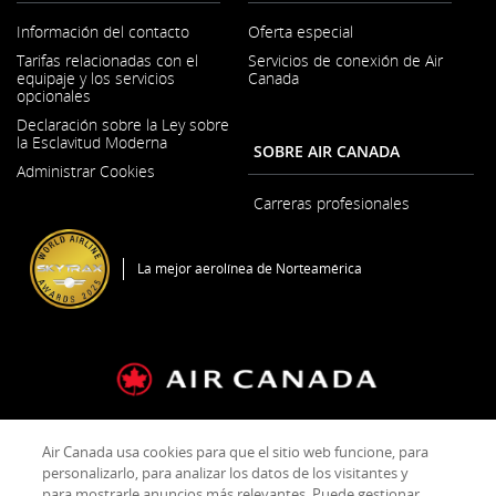
Información del contacto
Oferta especial
Se
Tarifas relacionadas con el
Servicios de conexión de Air
abre
equipaje y los servicios
Canada
en
opcionales
una
ventana
Declaración sobre la Ley sobre
nueva
la Esclavitud Moderna
SOBRE AIR CANADA
Se
Administrar Cookies
abre
en
Carreras profesionales
una
Se
ventana
abre
nueva
en
La mejor aerolínea de Norteamérica
una
ventana
nueva
Condiciones generales de transporte y Tarifas
Sello
Air Canada usa cookies para que el sitio web funcione, para
Política de privacidad
Política sobre cookies
personalizarlo, para analizar los datos de los visitantes y
para mostrarle anuncios más relevantes. Puede gestionar