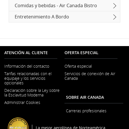
Comidas y bebidas - Air Canada Bistro
Entretenimiento A Bordo
ATENCIÓN AL CLIENTE
OFERTA ESPECIAL
Información del contacto
Oferta especial
Se
Tarifas relacionadas con el
Servicios de conexión de Air
abre
equipaje y los servicios
Canada
en
opcionales
una
ventana
Declaración sobre la Ley sobre
nueva
la Esclavitud Moderna
SOBRE AIR CANADA
Se
Administrar Cookies
abre
en
Carreras profesionales
una
Se
ventana
abre
nueva
en
La mejor aerolínea de Norteamérica
una