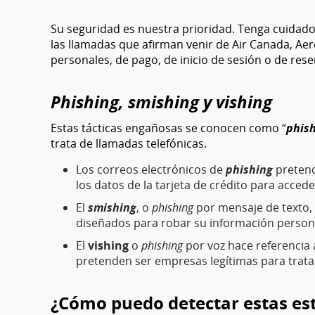
Su seguridad es nuestra prioridad. Tenga cuidado c
las llamadas que afirman venir de Air Canada, Ae
personales, de pago, de inicio de sesión o de rese
Phishing, smishing y vishing
Estas tácticas engañosas se conocen como “
phis
trata de llamadas telefónicas.
Los correos electrónicos de
phishing
pretend
los datos de la tarjeta de crédito para acced
El
smishing
, o
phishing
por mensaje de texto, 
diseñados para robar su información persona
El
vishing
o
phishing
por voz hace referencia 
pretenden ser empresas legítimas para trata
¿Cómo puedo detectar estas es