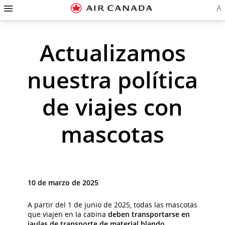
Ir
Omitir
Omitir
Ir
Omitir
Omitir
Omitir
In
a
y
y
a
y
y
y
se
página
pasar
pasar
campo
pasar
pasar
pasar
o
cr
de
a
al
de
a
al
a
Actualizamos
cu
inicio
la
contenido
búsqueda
los
mapa
Contáctenos
d
pantalla
vínculos
del
Ae
de
del
sitio
nuestra política
navegación
pie
principal
de
página
de viajes con
mascotas
10 de marzo de 2025
A partir del 1 de junio de 2025, todas las mascotas
que viajen en la cabina
deben transportarse en
jaulas de transporte de material blando
.