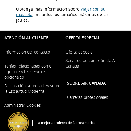
Obtenga más información sobre
viajar con su
mascota
, incluidos los tamaños máximos de las
jaulas.
ATENCIÓN AL CLIENTE
OFERTA ESPECIAL
Información del contacto
Oferta especial
Servicios de conexión de Air
Se
Tarifas relacionadas con el
Canada
abre
equipaje y los servicios
en
opcionales
una
SOBRE AIR CANADA
ventana
Declaración sobre la Ley sobre
nueva
la Esclavitud Moderna
Carreras profesionales
Se
Administrar Cookies
abre
Se
en
abre
una
en
La mejor aerolínea de Norteamérica
ventana
una
nueva
ventana