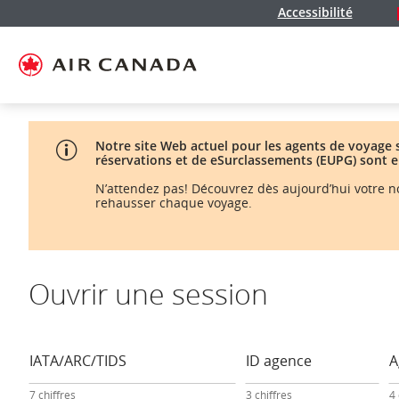
Accessibilité
Passez
Passer
Passer
Passez
Passer
Passer
Passer
à
à
au
au
aux
au
à
la
la
contenu
champ
liens
plan
Pour
page
navigation
de
en
du
nous
d'accueil
principale
recherche
bas
site
joindre
de
page
Notre site Web actuel pour les agents de voyage s
réservations et de eSurclassements (EUPG) sont 
N’attendez pas! Découvrez dès aujourd’hui votre 
rehausser chaque voyage.
Ouvrir une session
Formulaire
d'ouverture
de
IATA/ARC/TIDS
ID agence
A
session
–
7 chiffres
3 chiffres
4
Agence