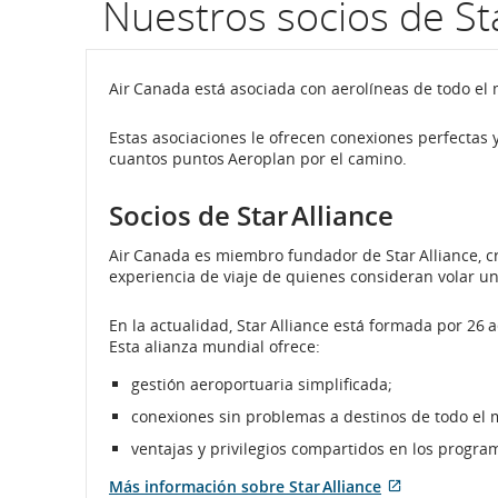
Nuestros socios de Sta
por
número
Air Canada está asociada con aerolíneas de todo el
de
Estas asociaciones le ofrecen conexiones perfectas 
cuantos puntos Aeroplan por el camino.
vuelo.
Información
Socios de Star Alliance
sobre
Air Canada es miembro fundador de Star Alliance, cr
experiencia de viaje de quienes consideran volar u
horarios
En la actualidad, Star Alliance está formada por 26 
programados
Esta alianza mundial ofrece:
y
gestión aeroportuaria simplificada;
estimados
conexiones sin problemas a destinos de todo el 
ventajas y privilegios compartidos en los program
de
Más información sobre Star Alliance
salida