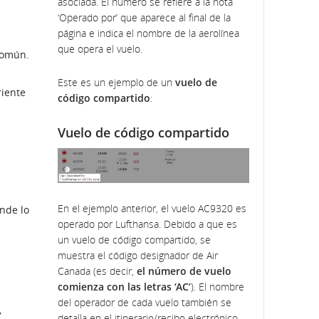
asociada. El número se refiere a la nota
de
‘Operado por’ que aparece al final de la
accesibilidad
o
página e indica el nombre de la aerolínea
las
que opera el vuelo.
común.
preferencias
lingüísticas.
Este es un ejemplo de un
vuelo de
riente
código compartido
:
Vuelo de código compartido
Questa
En el ejemplo anterior, el vuelo AC9320 es
nde lo
immagine
operado por Lufthansa. Debido a que es
evidenzia
un vuelo de código compartido, se
il
muestra el código designador de Air
modo
Canada (es decir,
el número de vuelo
in
comienza con las letras ‘AC’
). El nombre
cui
del operador de cada vuelo también se
,
si
detalla en el itinerario/recibo electrónico.