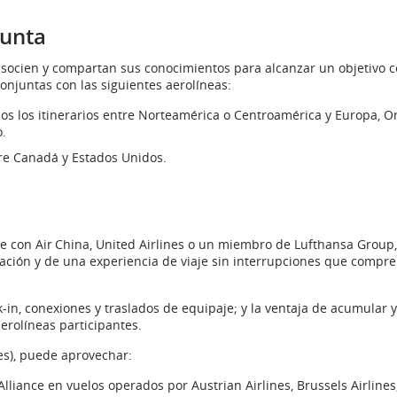
junta
asocien y compartan sus conocimientos para alcanzar un objetivo 
onjuntas con las siguientes aerolíneas:
os los itinerarios entre Norteamérica o Centroamérica y Europa, O
o.
tre Canadá y Estados Unidos.
d
.
iaje con Air China, United Airlines o un miembro de Lufthansa Group,
zación y de una experiencia de viaje sin interrupciones que compre
in, conexiones y traslados de equipaje; y la ventaja de acumular y
erolíneas participantes.
es), puede aprovechar:
Alliance en vuelos operados por Austrian Airlines, Brussels Airlines