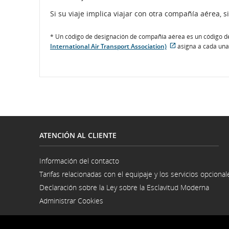
Si su viaje implica viajar con otra compañía aérea, s
* Un código de designación de compañía aérea es un código d
International Air Transport Association)
asigna a cada una
Sitio
externo
que
puede
no
cumplir
con
las
pautas
de
ATENCIÓN AL CLIENTE
accesibilidad
o
las
Información del contacto
preferencias
Se
Tarifas relacionadas con el equipaje y los servicios opcional
lingüísticas.
abre
en
Declaración sobre la Ley sobre la Esclavitud Moderna
una
Se
ventana
Administrar Cookies
abre
nueva
en
una
venta