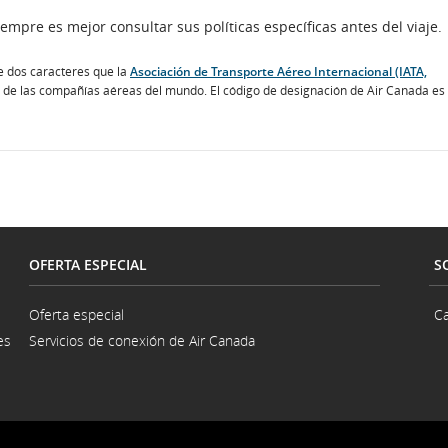
iempre es mejor consultar sus políticas específicas antes del viaje.
e dos caracteres que la
Asociación de Transporte Aéreo Internacional (IATA,
 de las compañías aéreas del mundo. El código de designación de Air Canada es
OFERTA ESPECIAL
S
Oferta especial
Ca
es
Servicios de conexión de Air Canada
na