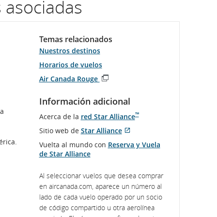
s asociadas
Temas relacionados
Nuestros destinos
Horarios de vuelos
Air Canada Rouge
Se
abre
Información adicional
en
la
una
™
Acerca de la
red Star Alliance
ventana
Sitio web de
Star Alliance
nueva
se
Sitio
érica.
Vuelta al mundo con
Reserva y Vuela
abre
externo
de Star Alliance
en
que
una
puede
ventana
no
Al seleccionar vuelos que desea comprar
nueva
cumplir
en aircanada.com, aparece un número al
con
lado de cada vuelo operado por un socio
las
de código compartido u otra aerolínea
pautas