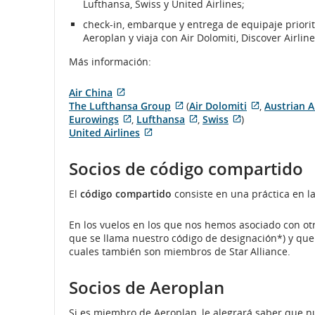
Lufthansa, Swiss y United Airlines;
check-in, embarque y entrega de equipaje prioritar
Aeroplan y viaja con Air Dolomiti, Discover Airlin
Más información:
Air China
Sitio
The Lufthansa Group
(
Air Dolomiti
,
Austrian A
externo
Sitio
Sitio
Eurowings
,
Lufthansa
,
Swiss
)
que
Sitio
externo
Sitio
Sitio
externo
United Airlines
puede
externo
Sitio
que
externo
externo
que
no
que
externo
puede
que
que
puede
Socios de código compartido
cumplir
puede
que
no
puede
puede
no
con
no
puede
cumplir
no
no
cumplir
El
código compartido
consiste en una práctica en la
las
cumplir
no
con
cumplir
cumplir
con
pautas
con
cumplir
las
con
con
las
de
las
con
pautas
las
las
pautas
En los vuelos en los que nos hemos asociado con ot
accesibilidad
pautas
las
de
pautas
pautas
de
que se llama nuestro código de designación*) y qu
o
de
pautas
accesibilidad
de
de
accesibilid
cuales también son miembros de Star Alliance.
las
accesibilidad
de
o
accesibilidad
accesibilidad
o
preferencias
o
accesibilidad
las
o
o
las
Socios de Aeroplan
lingüísticas.
las
o
preferencias
las
las
preferencia
preferencias
las
lingüísticas.
preferencias
preferencias
lingüísticas
Si es miembro de Aeroplan, le alegrará saber que nu