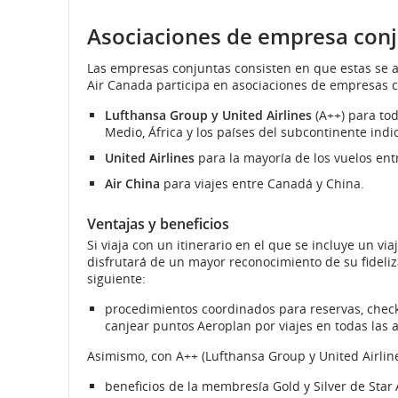
Sitio
externo
Asociaciones de empresa con
y
que
puede
de
Las empresas conjuntas consisten en que estas se 
no
Air Canada participa en asociaciones de empresas c
cumplir
llegada,
con
Lufthansa Group y United Airlines
(A++) para tod
las
Medio, África y los países del subcontinente indi
demoras
pautas
de
United Airlines
para la mayoría de los vuelos en
y
accesibilida
Air China
para viajes entre Canadá y China.
o
cancelaciones
las
Ventajas y beneficios
preferencias
lingüísticas.
Si viaja con un itinerario en el que se incluye un v
disfrutará de un mayor reconocimiento de su fideli
siguiente:
procedimientos coordinados para reservas, check-
canjear puntos Aeroplan por viajes en todas las a
Asimismo, con A++ (Lufthansa Group y United Airlin
beneficios de la membresía Gold y Silver de Star 