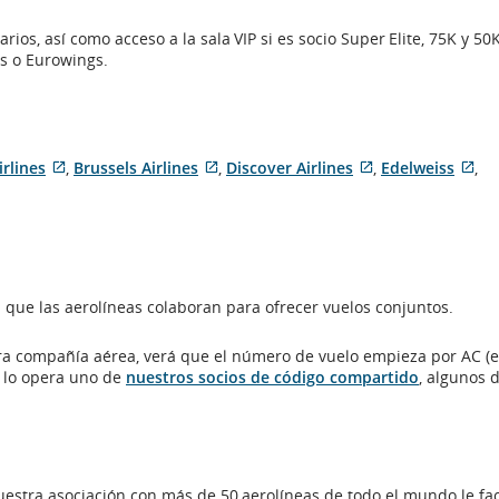
ios, así como acceso a la sala VIP si es socio Super Elite, 75K y 50
es o Eurowings.
irlines
,
Brussels Airlines
,
Discover Airlines
,
Edelweiss
,
Sitio
Sitio
Sitio
Sit
externo
externo
externo
ex
que
que
que
qu
puede
puede
puede
pu
no
no
no
no
cumplir
cumplir
cumplir
cu
 que las aerolíneas colaboran para ofrecer vuelos conjuntos.
con
con
con
co
las
las
las
las
pautas
pautas
pautas
pa
ra compañía aérea, verá que el número de vuelo empieza por AC (e
de
de
de
de
e lo opera uno de
nuestros socios de código compartido
, algunos d
ad
accesibilidad
accesibilidad
accesibilidad
acc
o
o
o
o
las
las
las
las
s
preferencias
preferencias
preferencias
pre
.
lingüísticas.
lingüísticas.
lingüísticas.
lin
estra asociación con más de 50 aerolíneas de todo el mundo le faci