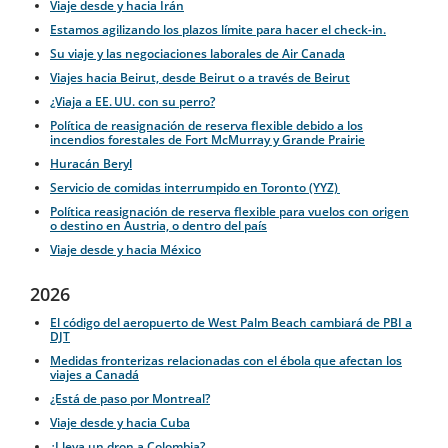
Viaje desde y hacia Irán
Estamos agilizando los plazos límite para hacer el check-in.
Su viaje y las negociaciones laborales de Air Canada
Viajes hacia Beirut, desde Beirut o a través de Beirut
¿Viaja a EE. UU. con su perro?
Política de reasignación de reserva flexible debido a los
incendios forestales de Fort McMurray y Grande Prairie
Huracán Beryl
Servicio de comidas interrumpido en Toronto (YYZ)
Política reasignación de reserva flexible para vuelos con origen
o destino en Austria, o dentro del país
Viaje desde y hacia México
2026
El código del aeropuerto de West Palm Beach cambiará de PBI a
DJT
Medidas fronterizas relacionadas con el ébola que afectan los
viajes a Canadá
¿Está de paso por Montreal?
Viaje desde y hacia Cuba
¿Lleva un dron a Colombia?