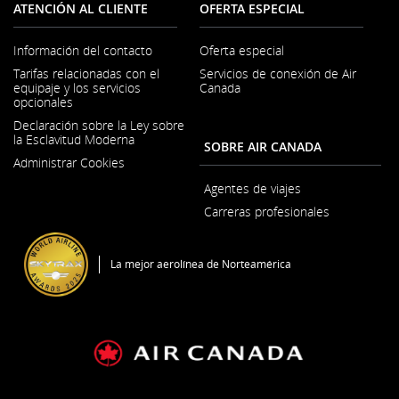
ATENCIÓN AL CLIENTE
OFERTA ESPECIAL
Información del contacto
Oferta especial
Se
Tarifas relacionadas con el
Servicios de conexión de Air
abre
equipaje y los servicios
Canada
en
opcionales
una
ventana
Declaración sobre la Ley sobre
nueva
la Esclavitud Moderna
SOBRE AIR CANADA
Se
Administrar Cookies
abre
en
Agentes de viajes
una
ventana
Carreras profesionales
nueva
Se
abre
en
La mejor aerolínea de Norteamérica
una
ventana
nueva