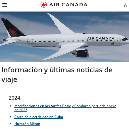
Ir
Omitir
Omitir
Ir
Omitir
Omitir
Omitir
In
a
y
y
a
y
y
y
se
página
pasar
pasar
campo
pasar
pasar
pasar
o
de
a
al
de
a
al
a
cr
inicio
la
contenido
búsqueda
los
mapa
Contáctenos
cu
pantalla
vínculos
del
d
de
del
sitio
Ae
navegación
pie
principal
de
página
Información y últimas noticias de
viaje
2024
Modificaciones en las tarifas Basic y Comfort a partir de enero
de 2025
Corte de electricidad en Cuba
Huracán Milton