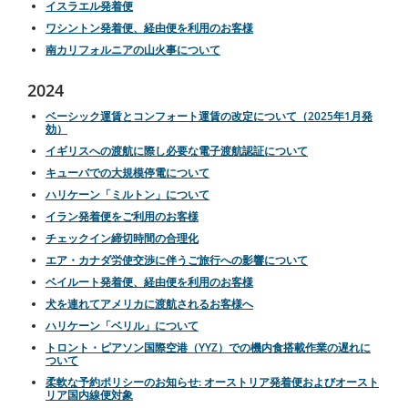
イスラエル発着便
ワシントン発着便、経由便を利用のお客様
南カリフォルニアの山火事について
2024
ベーシック運賃とコンフォート運賃の改定について（2025年1月発
効）
イギリスへの渡航に際し必要な電子渡航認証について
キューバでの大規模停電について
ハリケーン「ミルトン」について
イラン発着便をご利用のお客様
チェックイン締切時間の合理化
エア・カナダ労使交渉に伴うご旅行への影響について
ベイルート発着便、経由便を利用のお客様
犬を連れてアメリカに渡航されるお客様へ
ハリケーン「ベリル」について
トロント・ピアソン国際空港（YYZ）での機内食搭載作業の遅れに
ついて
柔軟な予約ポリシーのお知らせ: オーストリア発着便およびオースト
リア国内線便対象