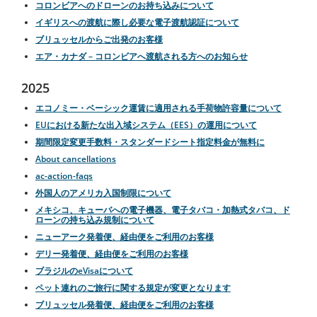
コロンビアへのドローンのお持ち込みについて
イギリスへの渡航に際し必要な電子渡航認証について
ブリュッセルからご出発のお客様
エア・カナダ – コロンビアへ渡航される方へのお知らせ
2025
エコノミー・ベーシック運賃に適用される手荷物許容量について
EUにおける新たな出入域システム（EES）の運用について
期間限定変更手数料・スタンダードシート指定料金が無料に
About cancellations
ac-action-faqs
外国人のアメリカ入国制限について
メキシコ、キューバへの電子機器、電子タバコ・加熱式タバコ、ド
ローンの持ち込み規制について
ニューアーク発着便、経由便をご利用のお客様
デリー発着便、経由便をご利用のお客様
ブラジルのeVisaについて
ペット連れのご旅行に関する規定が変更となります
ブリュッセル発着便、経由便をご利用のお客様