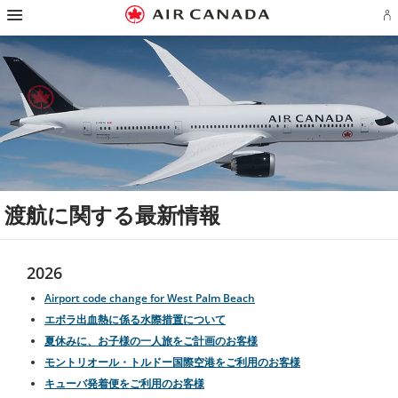
ス
ス
ス
ス
ス
ス
ス
ア
キ
キ
キ
キ
キ
キ
キ
エ
ッ
ッ
ッ
ッ
ッ
ッ
ッ
ロ
プ
プ
プ
プ
プ
プ
プ
プ
し
し
し
し
し
し
し
ラ
て
て
て
て
て
て
て
ン
ホ
主
主
検
フ
サ
お
ア
ー
要
要
索
ッ
イ
問
カ
ム
コ
コ
フ
タ
ト
い
ウ
ペ
ン
ン
ィ
ー
マ
合
ン
ー
テ
テ
ー
リ
ッ
わ
ト
ジ
ン
ン
ル
ン
プ
せ
の
へ
ツ
ツ
ド
ク
へ
先
サ
へ
へ
へ
へ
へ
イ
ン
渡航に関する最新情報
イ
ン
ま
た
は
2026
作
成
Airport code change for West Palm Beach
エボラ出血熱に係る水際措置について
夏休みに、お子様の一人旅をご計画のお客様
モントリオール・トルドー国際空港をご利用のお客様
キューバ発着便をご利用のお客様