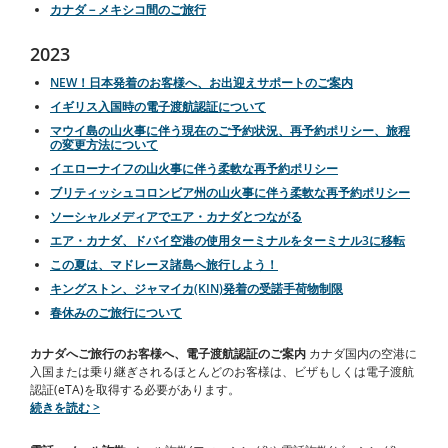
カナダ－メキシコ間のご旅行
2023
NEW！日本発着のお客様へ、お出迎えサポートのご案内
イギリス入国時の電子渡航認証について
マウイ島の山火事に伴う現在のご予約状況、再予約ポリシー、旅程
の変更方法について
イエローナイフの山火事に伴う柔軟な再予約ポリシー
ブリティッシュコロンビア州の山火事に伴う柔軟な再予約ポリシー
ソーシャルメディアでエア・カナダとつながる
エア・カナダ、ドバイ空港の使用ターミナルをターミナル3に移転
この夏は、マドレーヌ諸島へ旅行しよう！
キングストン、ジャマイカ(KIN)発着の受諾手荷物制限
春休みのご旅行について
カナダへご旅行のお客様へ、電子渡航認証のご案内
カナダ国内の空港に
入国または乗り継ぎされるほとんどのお客様は、ビザもしくは電子渡航
認証(eTA)を取得する必要があります。
続きを読む >