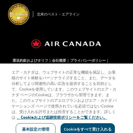
新
で
ド
く
し
開
ウ
い
く
で
北米のベスト・エアライン
ウ
開
ィ
く
ン
ド
ウ
で
開
く
運送約款およびタリフ
会社概要
プライバシーポリシー
クッキーポリシー
ご利用規約
エア・カナダは、ウェブサイトの正常な機能を保証し、お客
様のサイト体験をパーソナライズすること、また、データを
分析してより関連性の高い広告を提供することを目的とし
Facebook
新
ア
Twitter
新
ア
YouTube
新
ア
RSS
新
ア
て、Cookieを使用しています。このウェブサイトのエア・カ
(Opens
し
ク
(Opens
し
ク
(Opens
し
ク
Feeds
し
ク
ナダ ページのCookieは、ブラウザから管理できます。ま
in
い
セ
in
い
セ
in
い
セ
(Opens
い
セ
New
ウ
シ
New
ウ
シ
New
ウ
シ
in
ウ
シ
た、このウェブサイトのアエロプランおよびエア・カナダ バ
Window)
ィ
ビ
Window)
ィ
ビ
Window)
ィ
ビ
New
ィ
ビ
ケーションズ ページで使用されている必須ではないCookie
ン
リ
ン
リ
ン
リ
Window)
ン
リ
は、受け入れを許可または拒否することができます。詳しく
ド
テ
ド
テ
ド
テ
ド
テ
アクセシビリティガイドラインや言語義務を満たしていない可能性がある
ウ
ィ
ウ
ィ
ウ
ィ
ウ
ィ
は
、Cookieおよび追跡技術ポリシーをご覧ください。
外部サイトです。
で
ガ
で
ガ
で
ガ
で
ガ
開
イ
開
イ
開
イ
開
イ
基本設定の管理
Cookieをすべて受け入れる
く
ド
く
ド
く
ド
く
ド