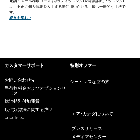
電話・メール詐欺
メール詐欺(フィッシング)や電話詐欺(ビッシング)
は、不正に個人情報を入手する際に用いられる、最も一般的な手法で
す。
続きを読む >
カスタマーサポート
特別オファー
お問い合わせ先
シームレスな空の旅
新
手荷物料金およびオプションサ
し
ービス
新
い
し
ウ
燃油特別付加運賃
新
い
ィ
し
ウ
ン
現代奴隷法に関する声明
い
新
ィ
エア･カナダについて
ド
ウ
undefined
し
ン
ウ
ィ
い
ド
で
ン
ウ
プレスリリース
ウ
開
ド
ィ
で
く
メディアセンター
ウ
ン
開