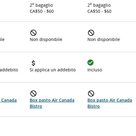
o
o
2
bagaglio
2
bagaglio
CA$50 - $60
CA$50 - $60
ile
Non disponibile
Non disponibile
 addebito
Si applica un addebito
Incluso
r Canada
Box pasto Air Canada
Box pasto Air Canada
Bistro
Bistro