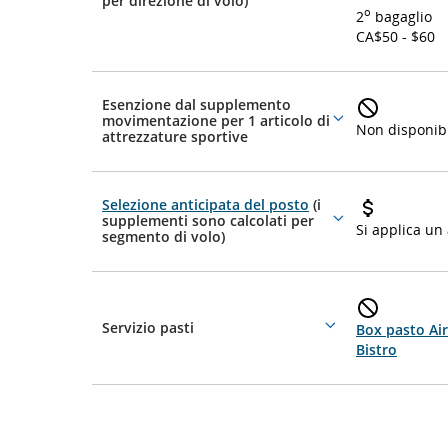
per direzione di volo)
details
o
2
bagaglio
CA$50 - $60
Esenzione dal supplemento
movimentazione per 1 articolo di
More
Non disponib
attrezzature sportive
details
Selezione anticipata del posto
(i
supplementi sono calcolati per
More
Si applica un
segmento di volo)
details
Servizio pasti
Box pasto Ai
More
Bistro
details