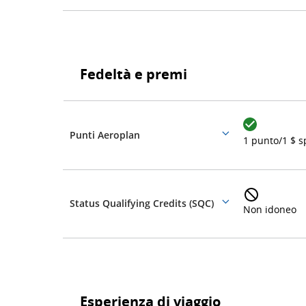
Fedeltà
e
Fedeltà e premi
premi
Fedeltà
e
premi
Punti Aeroplan
More
1 punto/1 $ 
details
Status Qualifying Credits (SQC)
More
Non idoneo
details
Esperienza
di
Esperienza di viaggio
viaggio