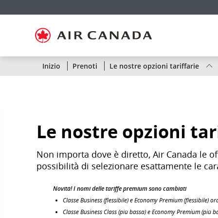
Salti
Salta
Salta
Salti
Salta
Salta
Salta
alla
alla
al
al
ai
alla
alla
homepage
navigazione
contenuto
campo
link
mappa
sezione
principale
di
a
del
contatti
ricerca
piè
sito
di
pagina
Stato
Inizio
Prenoti
Le nostre opzioni tariffarie
dei
voli
Air
Le nostre opzioni tar
Canada
Non importa dove è diretto, Air Canada le off
per
possibilità di selezionare esattamente le car
rotta
Novità! I nomi delle tariffe premium sono cambiati
o
Classe Business (flessibile) e Economy Premium (flessibile)
Classe Business Class (più bassa) e Economy Premium (più 
per