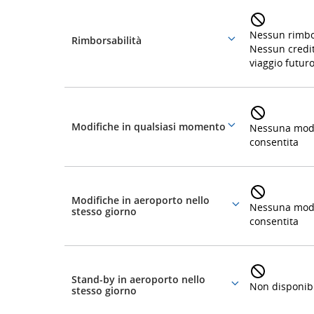
Componenti
della
e
tariffa
Nessun rimb
Rimborsabilità
More
Nessun credit
stimati,
details
viaggio futur
ritardi
e
Modifiche in qualsiasi momento
Nessuna modi
More
cancellazioni.
consentita
details
Modifiche in aeroporto nello
Nessuna modi
More
stesso giorno
consentita
details
Stand-by in aeroporto nello
Non disponib
More
stesso giorno
details