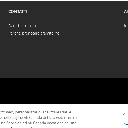
CONTATTI
A
Dati di contatto
In
Perché prenotare tramite noi
ito web, personalizzarlo, analizzare i dati e
ioni Generali di Trasporto e Tariffe
Informativa sulla privacy
Informativa su
ie nelle pagine Air Canada del sito web tramite il
agine Aeroplan ed Air Canada Vacations del sito
Indica un sito esterno che potrebbe non soddi