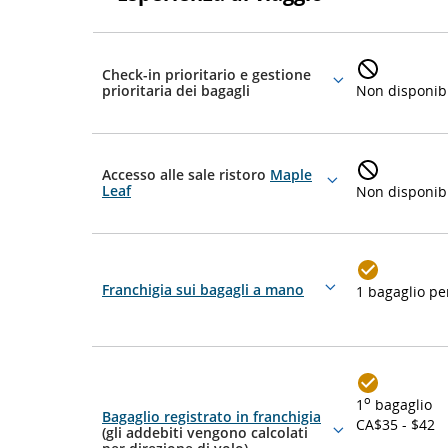
Esperienza
di
Check-in prioritario e gestione
viaggio
More
prioritaria dei bagagli
Non disponib
details
Accesso alle sale ristoro
Maple
More
Leaf
Non disponib
details
Franchigia sui bagagli a mano
1 bagaglio pe
More
details
o
1
bagaglio
Bagaglio registrato in franchigia
CA$35 - $42
(gli addebiti vengono calcolati
More