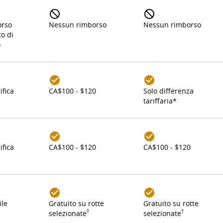
orso
Nessun rimborso
Nessun rimborso
o di
o
fica
CA$100 - $120
Solo differenza
tariffaria*
fica
CA$100 - $120
CA$100 - $120
ile
Gratuito su rotte
Gratuito su rotte
†
†
selezionate
selezionate