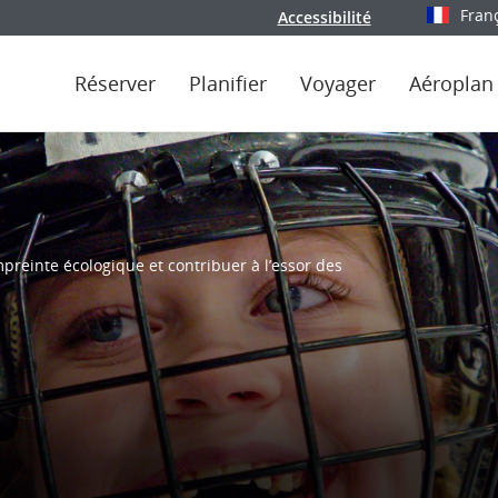
Fran
Accessibilité
Sélectionn
Réserver
Planifier
Voyager
Aéroplan
preinte écologique et contribuer à l’essor des