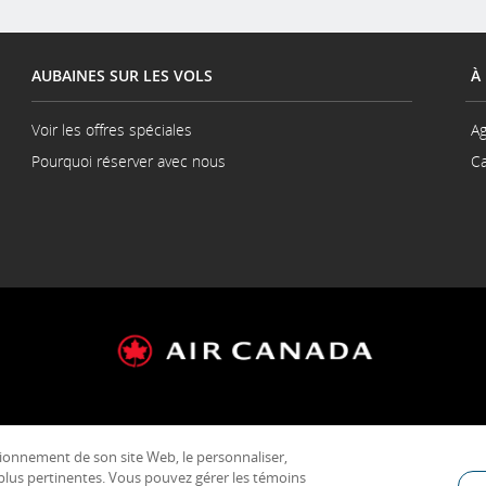
AUBAINES SUR LES VOLS
À
Voir les offres spéciales
Ag
Pourquoi réserver avec nous
Ca
e transport et Tarifs
Impressum
Loi grenelle
Plan de service clientèle
C
nt-Laurent (QC) CANADA, H4Y 1H4Air Canada en France : 14 rue Lafayette 75009 P
ionnement de son site Web, le personnaliser,
téléphonique - France : 33 (0) 825 880 881
s plus pertinentes. Vous pouvez gérer les témoins