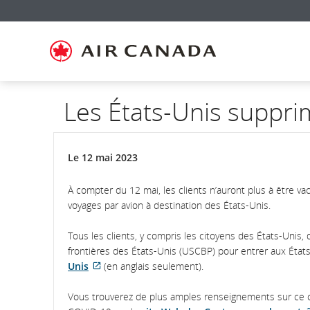
Passez
Passer
Passer
Passez
Passer
Passer
Passer
à
à
au
au
aux
au
à
la
la
contenu
champ
liens
plan
Pour
page
navigation
de
en
du
nous
d'accueil
principale
recherche
bas
site
joindre
de
page
Les États-Unis suppri
Le 12 mai 2023
À compter du 12 mai, les clients n’auront plus à être v
voyages par avion à destination des États-Unis.
Tous les clients, y compris les citoyens des États-Unis,
frontières des États-Unis (USCBP) pour entrer aux État
Unis
(en anglais seulement).
Site
Web
Vous trouverez de plus amples renseignements sur ce ch
externe