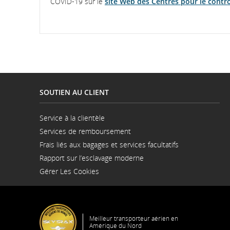
COVID-19 sur le
site Web des Centres pour le contrô
qui
pourrait
ne
pas
respecter
les
directives
en
SOUTIEN AU CLIENT
matière
d’accessibilité
Service à la clientèle
ou
S'ouvre
Services de remboursement
dans
les
une
Frais liés aux bagages et services facultatifs
préférences
nouvelle
linguistiques.
fenêtre
Rapport sur l’esclavage moderne
S'ouvre
Gérer Les Cookies
dans
une
nouvelle
fenêtre
Meilleur transporteur aérien en
Amérique du Nord