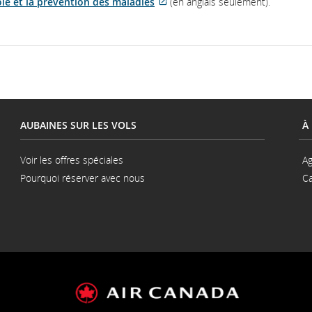
le et la prévention des maladies
(en anglais seulement).
Site
Web
externe
qui
pourrait
ne
pas
respecter
AUBAINES SUR LES VOLS
À
les
directives
Voir les offres spéciales
Ag
en
Pourquoi réserver avec nous
Ca
matière
d’accessibilité
ou
les
préférences
linguistiques.