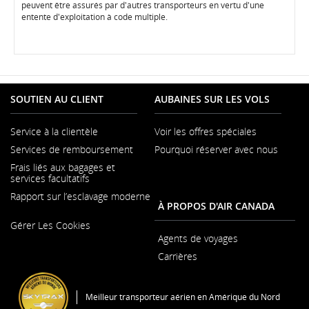
les
directives
peuvent être assurés par d'autres transporteurs en vertu d'une
directives
en
entente d'exploitation à code multiple.
en
matière
matière
d’accessibili
d’accessibilité
ou
ou
les
les
préférences
préférences
linguistique
linguistiques.
SOUTIEN AU CLIENT
AUBAINES SUR LES VOLS
Service à la clientèle
Voir les offres spéciales
S'ouvre
Services de remboursement
Pourquoi réserver avec nous
dans
une
Frais liés aux bagages et
nouvelle
services facultatifs
fenêtre
Rapport sur l’esclavage moderne
À PROPOS D'AIR CANADA
S'ouvre
Gérer Les Cookies
dans
une
Agents de voyages
nouvelle
Carrières
fenêtre
S'ouvre
dans
une
Meilleur transporteur aérien en Amérique du Nord
nouvelle