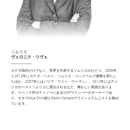
シェフ
デビッド・ホークワース
Hawksworth Restaurantのオーナーシェフとして、バンクーバーを拠
点に活躍。地元の食材を生かした洗練されたカナダ料理で定評があ
ります。Le Manoir aux Quat’SaisonsやL’Escargotなど、ヨーロッパ
ソムリエ
のミシュラン星付きレストランで勤務した経験があり、近年ではニ
ヴェロニク・リヴェ
ューヨーク、香港、ナパバレーのレストランでゲストシェフを務め
ています。
カナダ国内だけでなく、世界を代表するソムリエのひとり。2006年
と2012年にカナダ・ベスト・ソムリエ・コンクールで優勝を果たし
たほか、2007年にはパリで「ワイン・ウーマン」、2012年にはアメ
リカのベストソムリエに選出されるなど、輝かしい実績がありま
す。ケベック州ガティノーにあるSOIFワインバーのオーナーであ
り、オタワのLe Droit紙とRadio¬Canadaでワインコラムニストを務め
ています。