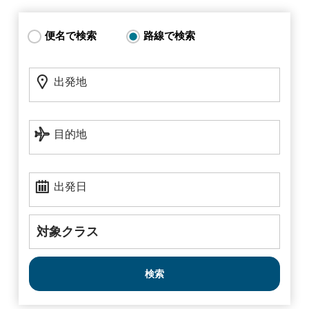
便名で検索
路線で検索
フ
出
ラ
出発地
発
イ
地
ト
状
目
目的地
況:
的
地
路
*モントリオールとバンクーバーの国際線メープルリーフ・ラウンジが対象です。時間
線
帯によりご利用いただけない場合がございます。
↩
出
で
出発日
発
検
日
索
[トップ]
対
象
ク
ラ
ス
検索
エア・カナダ バレーサービス