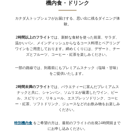
機内食・ドリンク
メープルリーフ･ラウンジはカナダ、米国、ヨーロッパの16の空
港にあり、Wi-Fi、新聞・雑誌(デジタル・紙)、お食事・ドリンク
カナダ人トップシェフがお届けする、思い出に残るダイニング体
など、さまざまなサービスをご提供しています。お客様の目の前
験。
で調理するライブクッキングステーションでは、著名シェフ デビ
ッド・ホークワース氏が考案したお料理をお楽しみいただけま
す。
*
2時間以上のフライト
では、新鮮な食材を使った前菜、サラダ、
温かいパン、メインディッシュからなるコース料理とペアリング
ワインをご用意しております。締めくくりには、デザート、チー
詳細はこちら
ズとフルーツ、コーヒー・紅茶を楽しみください。
メープルリーフ・ラウンジのない空港では、
スターアライアンス
一部の路線では、到着前にもプレミアムスナック（塩味・甘味）
および提携パートナーのラウンジ
をご利用いただけます。受付で
をご提供いたします。
搭乗券をご提示ください。
2時間未満のフライト
では、バラエティーに富んだプレミアムス
ナックと共に、シャンパン、ソムリエが厳選したワイン、ビー
ル、スピリッツ、リキュール、エスプレッソドリンク、コーヒ
ー・紅茶、ソフトドリンク、ジュースなどのお飲み物をお楽しみ
ください。
特別機内食
をご希望の方は、最初のフライトの出発24時間前まで
にお申し込みください。