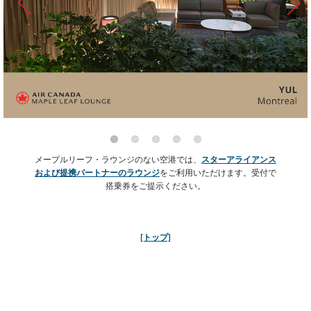
*対象条件: エア・カナダ シグネチャークラス（J、C、D、Z、Pクラス）で予約・発券さ
れた航空券、またはアエロプラン ビジネスクラス フレキシブル特典として予約された
特典航空券をお持ちで、トロント・ピアソン国際空港またはバンクーバー国際空港を出
発または経由するヨーロッパ、アジア、南アメリカ、オーストラリア、ニュージーラン
メープルリーフ・ラウンジのない空港では、
スターアライアンス
ド行きのエア・カナダ運航便をご利用のお客様。
↩
および提携パートナーのラウンジ
をご利用いただけます。受付で
搭乗券をご提示ください。
[トップ]
[トップ]
メープルリーフ・ラウンジ