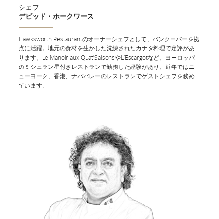
シェフ
デビッド・ホークワース
Hawksworth Restaurantのオーナーシェフとして、バンクーバーを拠
機内食・ドリンク
点に活躍。地元の食材を生かした洗練されたカナダ料理で定評があ
ります。Le Manoir aux Quat’SaisonsやL’Escargotなど、ヨーロッパ
カナダ人トップシェフがお届けする、思い出に残るダイニング体
のミシュラン星付きレストランで勤務した経験があり、近年ではニ
験。
ューヨーク、香港、ナパバレーのレストランでゲストシェフを務め
ています。
新鮮な食材を使った前菜、サラダ、温かいパン、メインディッシ
ュからなるコース料理とペアリングワインをご堪能ください。最
後は、デザート、チーズとフルーツ、コーヒー・紅茶で至福のひ
とときを締めくくります。
シャンパン、ソムリエが厳選したワイン、ビール、スピリッツ、
リキュール、エスプレッソドリンク、コーヒー・紅茶、ソフトド
リンク、ジュースなど、 も豊富に取り揃えております。
一部の路線では、2回のお食事の間にも軽食（温・冷）やプレミ
アムスナックをご提供いたします。
特別機内食
をご希望の方は、最初のフライトの出発24時間前まで