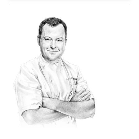
エア・カナダ独自の「エア・カナダ バレーサービス」は、対象と
なるお客様にサプライズでご提供させていただくプレミアムサー
ビスです。
エア・カナダ バレーサービスは、トロント・ピアソン国際空港に
て、国内線からアジア、ヨーロッパ、南アメリカ路線にお乗り継
ぎのエア・カナダ シグネチャークラスの対象のお客様にご利用い
ただけます。ご利用当日、ターミナルでコンシェルジュがお出迎
えし、高級車で駐機場を通ってエア・カナダ シグネチャースイー
トまでご案内いたします。
*対象条件: エア・カナダ シグネチャークラス（J、C、D、Z、Pクラス）で予
約・発券された航空券、またはアエロプラン ビジネスクラス フレキシブル特
典として予約された特典航空券をお持ちで、カナダ国内線からトロント・ピア
ソン国際空港またはバンクーバー国際空港でお乗り継ぎのヨーロッパ、アジ
ア、南アメリカ、オーストラリア、ニュージーランド行きエア・カナダ運航便
をご利用のお客様。空席状況によります。
[Top]