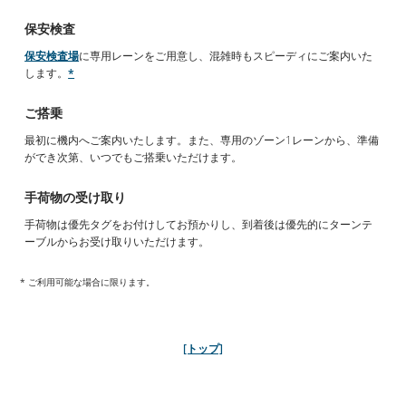
最初に機内へご案内いたします。また、専用のゾーン1レーンから、準備
ができ次第、いつでもご搭乗いただけます。
保安検査
保安検査場
に専用レーンをご用意し、混雑時もスピーディにご案内いた
入国審査・手荷物の受け取り
します。
*
一部空港では、入国審査場にて専用レーンをご利用いただけます。
*
手荷
物は優先タグをお付けしてお預かりし、到着後は優先的にターンテーブ
ご搭乗
ルからお受け取りいただけます。
最初に機内へご案内いたします。また、専用のゾーン1レーンから、準備
ができ次第、いつでもご搭乗いただけます。
* ご利用可能な場合に限ります。
手荷物の受け取り
手荷物は優先タグをお付けしてお預かりし、到着後は優先的にターンテ
[トップ]
ーブルからお受け取りいただけます。
* ご利用可能な場合に限ります。
コンシェルジュサービス
[トップ]
トロント、モントリオール、バンクーバーの空港では、業界トッ
プクラスのコンシェルジュがチェックイン手続をお手伝いしま