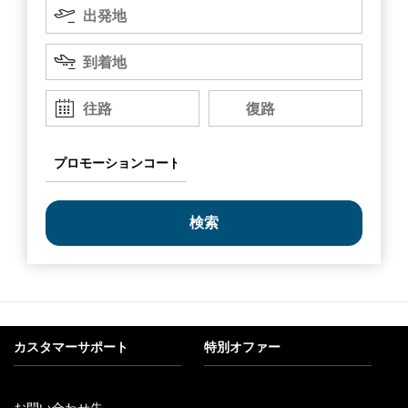
出
シェフ
イ
を
出発地
発
橋本 昌樹
地
プ
押
目
す
到着地
的
橋本 昌樹シェフが、トロント近郊のミシサガで懐石料理店を開いた
か、
地
のは1999年のこと。2009年に日系文化会館の一角に店を移してから
矢
Departure
Return
も研鑽を欠かさず、2022年に初のミシュランの星を獲得しました。
往路
復路
Date
Date
印
京都と東京で師事した懐石料理の名匠たちへの敬意を胸に、懐石の
キ
伝統を世界に伝え広めている橋本シェフ。その情熱は、レストラン
ー
プ
だけに留まることなく、機内食を新たな高みへと押し上げていま
ロ
を
す。
モ
ー
使
シ
っ
ョ
ン
て
コ
オ
common.fragment.mobile.datapicker.screenreader.text
ー
ド
プ
シ
ョ
ン
カスタマーサポート
特別オファー
を
選
択
お問い合わせ先