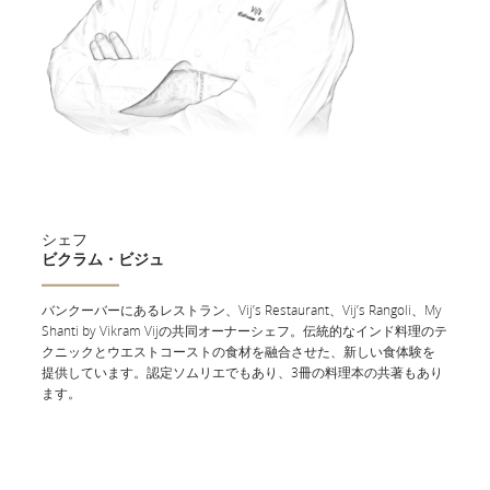
にお申し込みください。
ご利用便のメニューを確認
便名で検索
路線で検索
フ
出
ラ
出発地
発
イ
地
シェフ
ト
ビクラム・ビジュ
状
目
目的地
況:
的
バンクーバーにあるレストラン、Vij’s Restaurant、Vij’s Rangoli、My
地
路
Shanti by Vikram Vijの共同オーナーシェフ。伝統的なインド料理のテ
線
クニックとウエストコーストの食材を融合させた、新しい食体験を
出
で
提供しています。認定ソムリエでもあり、3冊の料理本の共著もあり
出発日
発
ます。
検
日
索
対
象
ク
ラ