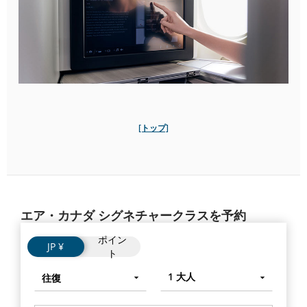
[トップ]
エア・カナダ シグネチャークラスを予約
ポイン
フ
Flights
JP ¥
ト
ラ
イ
運
往
Enter
1
大人
往復
ト
賃
復
キ
タ
ー