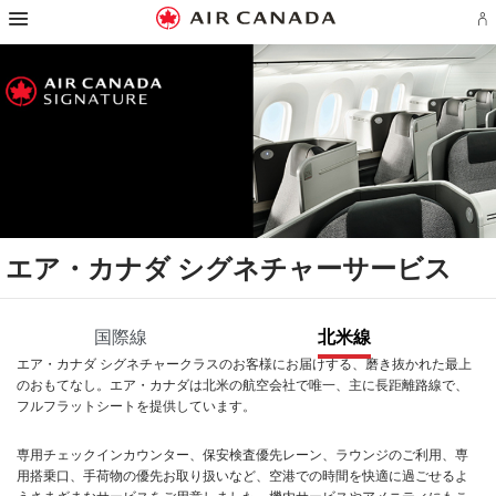
ス
ア
ス
ス
キ
エ
キ
キ
ッ
ス
ロ
ッ
ッ
ス
ス
ス
プ
キ
プ
プ
プ
キ
キ
キ
し
ッ
ラ
し
し
ッ
ッ
ッ
て
プ
ン
て
て
プ
プ
プ
ホ
し
ア
主
主
し
し
し
ー
て
カ
要
要
て
て
て
ム
検
ウ
コ
コ
フ
サ
お
ペ
索
ン
ン
ン
ッ
イ
問
ー
フ
ト
テ
テ
タ
ト
い
ジ
ィ
の
ン
ン
ー
マ
合
へ
ー
サ
ツ
ツ
リ
ッ
わ
ル
イ
へ
へ
ン
プ
せ
ド
ン
ク
へ
先
エア・カナダ シグネチャーサービス
へ
イ
へ
へ
ン
ま
た
は
国際線
北米線
作
成
北
北
エア・カナダ シグネチャークラスのお客様にお届けする、磨き抜かれた最上
国
国
エア・カナダ シグネチャークラスのお客様にお届けする、磨き抜かれた最上
米
米
のおもてなし。エア・カナダは北米の航空会社で唯一、主に長距離路線で、
際
際
のおもてなし。以前は国際ビジネスクラスとして知られていた搭乗クラス
線
線
フルフラットシートを提供しています。
線
線
が、リブランドして生まれ変わりました。エア・カナダ シグネチャーサービ
スは、アフリカ、アジア、オーストラリア、ヨーロッパ、南アメリカ路線で
運航するメインラインのボーイング787、777型機およびエアバスA330、
専用チェックインカウンター、保安検査優先レーン、ラウンジのご利用、専
A321XLR型機にてご利用いただけます。
用搭乗口、手荷物の優先お取り扱いなど、空港での時間を快適に過ごせるよ