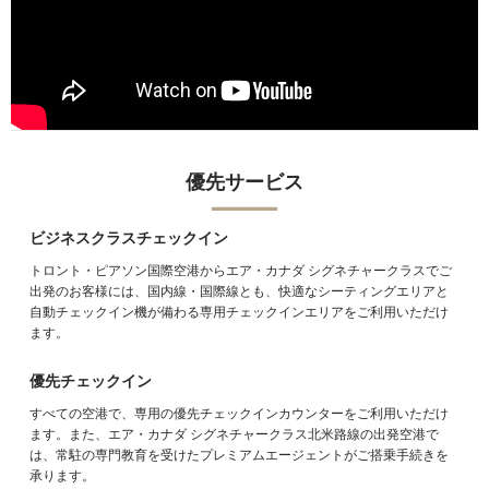
優先サービス
ビジネスクラスチェックイン
トロント・ピアソン国際空港からエア・カナダ シグネチャークラスでご
出発のお客様には、国内線・国際線とも、快適なシーティングエリアと
自動チェックイン機が備わる専用チェックインエリアをご利用いただけ
ます。
優先サービス
優先チェックイン
ビジネスクラスチェックイン
エア・カナダ シグネチャークラスのお客様は、すべての空港で専用の優
トロント・ピアソン国際空港からエア・カナダ シグネチャークラスでご
先チェックインカウンターをご利用いただけます。また、カナダ国内の
出発のお客様には、国内線・国際線とも、快適なシーティングエリアと
空港では、常駐の専門教育を受けたプレミアムエージェントが各種お手
自動チェックイン機が備わる専用チェックインエリアをご利用いただけ
続きを承ります。
ます。
保安検査
優先チェックイン
保安検査場
に専用レーンをご用意し、混雑時もスピーディにご案内いた
すべての空港で、専用の優先チェックインカウンターをご利用いただけ
します。
*
ます。また、エア・カナダ シグネチャークラス北米路線の出発空港で
は、常駐の専門教育を受けたプレミアムエージェントがご搭乗手続きを
ご搭乗
承ります。