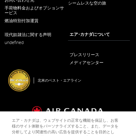
し
シームレスな空の旅
新
手荷物料金およびオプションサ
て
し
ービス
い
く
新
ウ
し
燃油特別付加運賃
だ
ィ
い
さ
ン
新
ウ
ド
し
ィ
エア･カナダについて
現代奴隷法に関する声明
い。
ウ
新
い
ン
undefined
で
し
ウ
ド
開
い
ィ
ウ
く
ウ
ン
で
プレスリリース
ィ
ド
開
メディアセンター
ン
ウ
く
新
ド
で
ソムリエ
し
ウ
開
ヴェロニク・リヴェ
い
で
く
北米のベスト・エアライン
ウ
開
ィ
く
カナダ国内だけでなく、世界を代表するソムリエのひとり。2006年
ン
ド
と2012年にカナダ・ベスト・ソムリエ・コンクールで優勝を果たし
ウ
たほか、2007年にはパリで「ワイン・ウーマン」、2012年にはアメ
で
リカのベストソムリエに選出されるなど、輝かしい実績がありま
開
す。ケベック州ガティノーにあるSOIFワインバーのオーナーであ
く
り、オタワのLe Droit紙とRadio¬Canadaでワインコラムニストを務め
エア・カナダは、ウェブサイトの正常な機能を保証し、お客
ています。
様のサイト体験をパーソナライズすること、また、データを
運送約款およびタリフ
会社概要
プライバシーポリシー
分析してより関連性の高い広告を提供することを目的とし
クッキーポリシー
ご利用規約