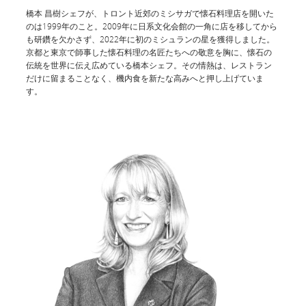
橋本 昌樹シェフが、トロント近郊のミシサガで懐石料理店を開いた
絶妙にバランスのとれた、幅広いカナダ産および外国産ワインのセレク
のは1999年のこと。2009年に日系文化会館の一角に店を移してから
ション。機内でのお食事によく合います。
も研鑽を欠かさず、2022年に初のミシュランの星を獲得しました。
京都と東京で師事した懐石料理の名匠たちへの敬意を胸に、懐石の
伝統を世界に伝え広めている橋本シェフ。その情熱は、レストラン
だけに留まることなく、機内食を新たな高みへと押し上げていま
す。