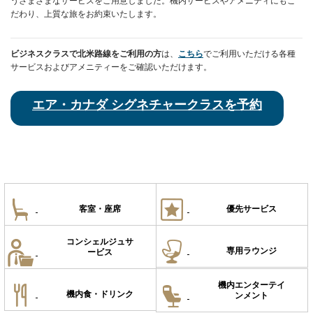
うさまざまなサービスをご用意しました。機内サービスやアメニティにもこ
だわり、上質な旅をお約束いたします。
専用チェックインカウンター、保安検査優先レーン、ラウンジのご利用、専
用搭乗口、手荷物の優先お取り扱いなど、空港での時間を快適に過ごせるよ
うさまざまなサービスをご用意しました。機内サービスやアメニティにもこ
ビジネスクラスで北米路線をご利用の方
は、
こちら
でご利用いただける各種
だわり、上質な旅をお約束いたします。
サービスおよびアメニティーをご確認いただけます。
エア・カナダ シグネチャークラスを予約
エア・カナダ シグネチャークラスを予約
客室・座席
優先サービス
客室・座席
優先サービス
コンシェルジュサ
専用ラウンジ
ービス
コンシェルジュサ
専用ラウンジ
ービス
機内エンターテイ
機内食・ドリンク
ンメント
エア・カナダ バ