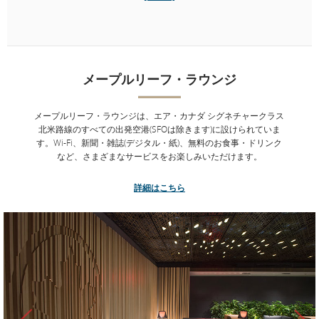
エア・カナダ シグネチャースイート
メープルリーフ･ラウンジはカナダ、アメリカ、ヨーロッパの17
の空港にあり、Wi-Fi、新聞・雑誌（デジタル・紙）、お食事・お
飲み物など、さまざまなサービスをご提供しています。お客様の
メープルリーフ・ラウンジ
目の前で調理するライブクッキングステーションでは、著名シェ
フ デビッド・ホークワース氏が考案したお料理をお楽しみいただ
けます。
*
メープルリーフ・ラウンジは、エア・カナダ シグネチャークラス
北米路線のすべての出発空港(SFOは除きます)に設けられていま
詳細はこちら
す。Wi-Fi、新聞・雑誌(デジタル・紙)、無料のお食事・ドリンク
など、さまざまなサービスをお楽しみいただけます。
詳細はこちら