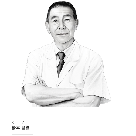
ス
検索
ダイン・オンデマンド
エア・カナダでは、指定のサービス時間よりも早く、または遅い時間に
お食事をご希望のお客様に対してフレキシブルなお食事オプションをご
用意しています。フライト中のお好きな時間に、お好みのメインコース
に温かいパンとバター、ミックスグリーン、チーズ、クラッカー、フル
ーツを添えてお届けします。
アジア、中東、またはオーストラリア路線では、フライト中のお好きな
時間にスナックメニューからお好みのお食事をご注文いただけます。
エクスプレス軽食オプション
エア・カナダでは離陸直後、前菜に温かいパンとバター、ミックスグリ
ーン、チーズ、クラッカー、フルーツを添えてお届けするエクスプレス
軽食オプションをご用意しております。
シェフ
橋本 昌樹
ワイン