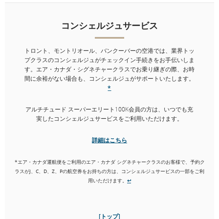
す。コンシェルジュオフィスまでお越しください。エア・カナ
ダ・シグネチャークラスでお乗り継ぎの際に、お時間に余裕がな
コンシェルジュサービス
い場合も、コンシェルジュがサポートいたします。
*
アルチチュード スーパーエリート100K会員の方は、いつでも充
トロント、モントリオール、バンクーバーの空港では、業界トッ
実したコンシェルジュサービスをご利用いただけます。
プクラスのコンシェルジュがチェックイン手続きをお手伝いしま
す。エア・カナダ・シグネチャークラスでお乗り継ぎの際、お時
詳細はこちら
間に余裕がない場合も、コンシェルジュがサポートいたします。
*
*対象条件: エア・カナダ シグネチャークラス（J、C、D、Z、Pクラス）で予約・発券さ
れた航空券、またはアエロプラン ビジネスクラス フレキシブル特典として予約された
アルチチュード スーパーエリート100K会員の方は、いつでも充
特典航空券でエア・カナダ運航便をご利用のお客様は、コンシェルジュサービスの一部
実したコンシェルジュサービスをご利用いただけます。
をご利用いただけます。
↩
詳細はこちら
*エア・カナダ運航便をご利用のエア・カナダ シグネチャークラスのお客様で、予約ク
[トップ]
ラスがJ、C、D、Z、Pの航空券をお持ちの方は、コンシェルジュサービスの一部をご利
用いただけます。
↩
[トップ]