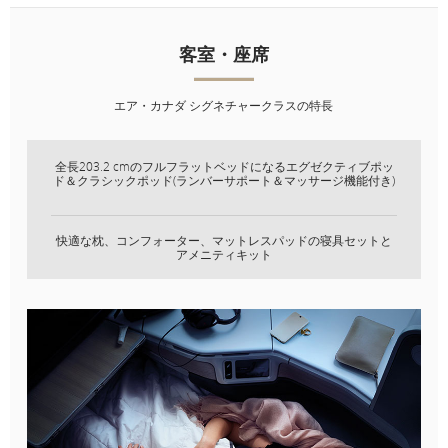
機内食・ドリンク
レーサービス
客室・座席
機内エンターテイ
ンメント
エア・カナダ シグネチャークラスの特長
客室・座席
全長203.2 cmのフルフラットベッドになるエグゼクティブポッ
ド＆クラシックポッド(ランバーサポート＆マッサージ機能付き)
エア・カナダ シグネチャークラスの特長
快適な枕、コンフォーター、マットレスパッドの寝具セットと
アメニティキット
全長203.2 cmのフルフラットベッドになるエグゼクティブスイ
ート
快適な枕、コンフォーター、マットレスパッドの寝具セットと
アメニティキット
エグゼクティブスイートは、ボーイング777型機、ボーイング787
ドリームライナー、エアバスA330、A321XLR型機でのみご利用い