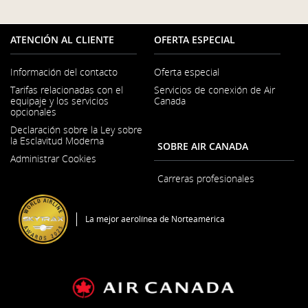
que
que
puede
puede
no
no
cumplir
cumplir
ATENCIÓN AL CLIENTE
OFERTA ESPECIAL
con
con
las
las
pautas
pautas
Información del contacto
Oferta especial
de
de
Se
accesibilidad
accesibilidad
Tarifas relacionadas con el
Servicios de conexión de Air
abre
o
o
equipaje y los servicios
Canada
en
las
las
opcionales
una
preferencias
preferencias
lingüísticas.
lingüísticas.
ventana
Declaración sobre la Ley sobre
nueva
la Esclavitud Moderna
SOBRE AIR CANADA
Se
Administrar Cookies
abre
en
Carreras profesionales
una
Se
ventana
abre
nueva
en
La mejor aerolínea de Norteamérica
una
ventana
nueva