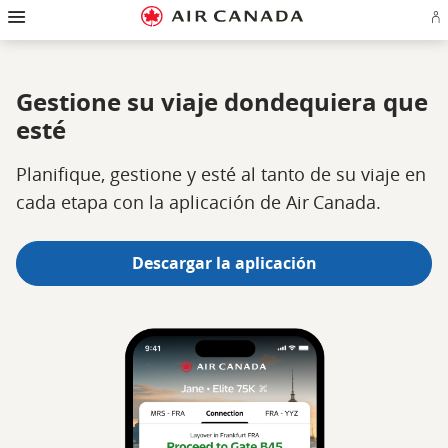
Ir
Omitir
Omitir
Ir
Omitir
Omitir
Omitir
In
a
y
y
a
y
y
y
se
página
pasar
pasar
campo
pasar
pasar
pasar
o
de
a
al
de
a
al
a
cr
inicio
la
contenido
búsqueda
los
mapa
Contáctenos
cu
pantalla
vínculos
del
Gestione su viaje dondequiera que
d
de
del
sitio
Ae
navegación
pie
esté
principal
de
página
Planifique, gestione y esté al tanto de su viaje en
cada etapa con la aplicación de Air Canada.
Descargar la aplicación