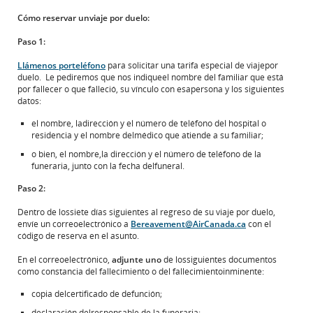
Cómo reservar unviaje por duelo:
Paso 1:
Llámenos porteléfono
para solicitar una tarifa especial de viajepor
duelo. Le pediremos que nos indiqueel nombre del familiar que está
por fallecer o que falleció, su vínculo con esapersona y los siguientes
datos:
el nombre, ladirección y el número de teléfono del hospital o
residencia y el nombre delmédico que atiende a su familiar;
o bien, el nombre,la dirección y el número de teléfono de la
funeraria, junto con la fecha delfuneral.
Paso 2:
Dentro de lossiete días siguientes al regreso de su viaje por duelo,
envíe un correoelectrónico a
Bereavement@AirCanada.ca
con el
código de reserva en el asunto.
En el correoelectrónico,
adjunte uno
de lossiguientes documentos
como constancia del fallecimiento o del fallecimientoinminente:
copia delcertificado de defunción;
declaración delresponsable de la funeraria;