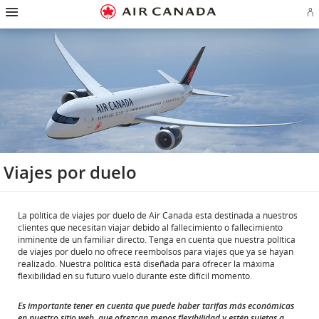
Ir
Omitir
Omitir
Ir
Omitir
Omitir
Omitir
In
a
y
y
a
y
y
y
se
página
pasar
pasar
campo
pasar
pasar
pasar
o
de
a
al
de
a
al
a
cr
inicio
la
contenido
búsqueda
los
mapa
Contáctenos
cu
pantalla
vínculos
del
d
de
del
sitio
Ae
navegación
pie
principal
de
página
Viajes por duelo
La política de viajes por duelo de Air Canada está destinada a nuestros
clientes que necesitan viajar debido al fallecimiento o fallecimiento
inminente de un familiar directo. Tenga en cuenta que nuestra política
de viajes por duelo no ofrece reembolsos para viajes que ya se hayan
realizado. Nuestra política está diseñada para ofrecer la máxima
flexibilidad en su futuro vuelo durante este difícil momento.
Es importante tener en cuenta que puede haber tarifas más económicas
en nuestro sitio web, que ofrezcan menos flexibilidad y estén sujetas a