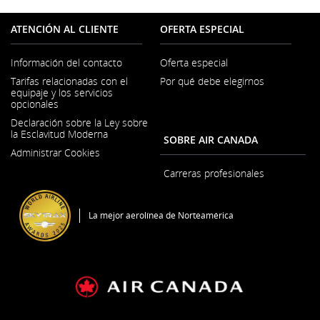
ATENCIÓN AL CLIENTE
OFERTA ESPECIAL
Información del contacto
Oferta especial
Se
Tarifas relacionadas con el
Por qué debe elegirnos
abre
equipaje y los servicios
en
opcionales
una
ventana
Declaración sobre la Ley sobre
nueva
la Esclavitud Moderna
SOBRE AIR CANADA
Se
Administrar Cookies
abre
en
Carreras profesionales
una
Se
ventana
abre
nueva
en
La mejor aerolínea de Norteamérica
una
ventana
nueva