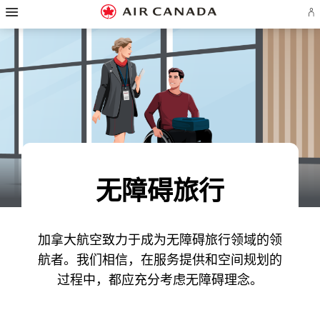
跳
跳
跳
跳
跳
跳
跳
登
至
至
至
至
至
至
至
录
主
主
内
搜
页
网
联
或
页
导
容
索
脚
页
系
创
航
栏
链
指
我
建
接
南
们
Ae
账
户
无障碍旅行
加拿大航空致力于成为无障碍旅行领域的领
航者。我们相信，在服务提供和空间规划的
过程中，都应充分考虑无障碍理念。