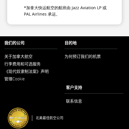
*加拿大快运航空的航班由 Jazz Aviation LP 或
PAL Airlines 承运。
我们的公司
目的地
关于加拿大航空
为何预订我们的机票
在
行李费用和可选服务
新
窗
《现代奴隶制法案》声明
口
在
内
管理Cookie
新
打
窗
客户支持
开
口
内
打
联系信息
开
北美最佳航空公司