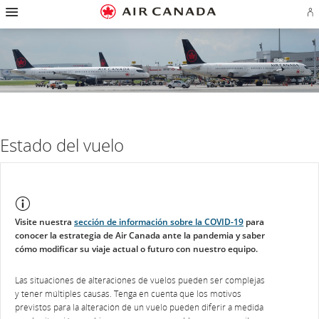
Ir
Omitir
Omitir
Ir
Omitir
Omitir
Omitir
In
a
y
y
a
y
y
y
se
página
pasar
pasar
campo
pasar
pasar
pasar
o
de
a
al
de
a
al
a
cr
inicio
la
contenido
búsqueda
los
mapa
Contáctenos
cu
pantalla
vínculos
del
d
de
del
sitio
Ae
navegación
pie
principal
de
página
Estado del vuelo
Visite nuestra
sección de información sobre la COVID-19
para
conocer la estrategia de Air Canada ante la pandemia y saber
cómo modificar su viaje actual o futuro con nuestro equipo.
Las situaciones de alteraciones de vuelos pueden ser complejas
y tener múltiples causas. Tenga en cuenta que los motivos
previstos para la alteración de un vuelo pueden diferir a medida