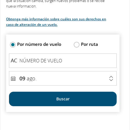
que la situación cambia, surgen nuevos problemas o se recibe
nueva información.
Obtenga más información sobre cuáles son sus derechos en
caso de alteración de un vuelo.
Por número de vuelo
Por ruta
Estado
Por
número
AC
del
AC
de
vuelo
vuelo
según
FECHA
09
ago.
el
DE
número
SALIDA
de
vuelo
Buscar