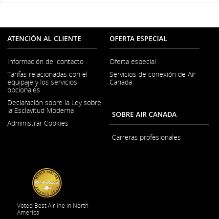
ATENCIÓN AL CLIENTE
OFERTA ESPECIAL
Información del contacto
Oferta especial
Se
Tarifas relacionadas con el
Servicios de conexión de Air
abre
equipaje y los servicios
Canada
en
opcionales
una
ventana
Declaración sobre la Ley sobre
nueva
la Esclavitud Moderna
SOBRE AIR CANADA
Se
Administrar Cookies
abre
en
Carreras profesionales
una
Se
ventana
abre
nueva
en
una
ventana
nueva
Voted Best Airline in North
America