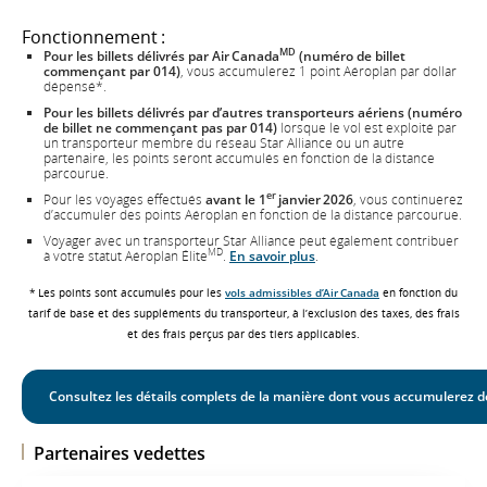
Fonctionnement :
MD
Pour les billets délivrés par Air Canada
(numéro de billet
commençant par 014)
, vous accumulerez 1 point Aéroplan par dollar
dépensé*.
Pour les billets délivrés par d’autres transporteurs aériens (numéro
de billet ne commençant pas par 014)
lorsque le vol est exploité par
un transporteur membre du réseau Star Alliance ou un autre
partenaire, les points seront accumulés en fonction de la distance
parcourue.
er
Pour les voyages effectués
avant le 1
janvier 2026
, vous continuerez
d’accumuler des points Aéroplan en fonction de la distance parcourue.
Voyager avec un transporteur Star Alliance peut également contribuer
MD
à votre statut Aéroplan Élite
.
En savoir plus
.
* Les points sont accumulés pour les
vols admissibles d’Air Canada
en fonction du
tarif de base et des suppléments du transporteur, à l’exclusion des taxes, des frais
et des frais perçus par des tiers applicables.
Consultez les détails complets de la manière dont vous accumulerez d
Partenaires vedettes