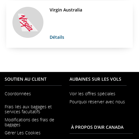
Virgin Australia
Détails
SOUTIEN AU CLIENT
AUBAINES SUR LES VOLS
Coordonnées
Voir les offres spéciales
Pourquoi réserver avec nous
S'ouvre
Frais liés aux bagages et
dans
S'ouvre
services facultatifs
une
dans
nouvelle
Modifications des frais de
une
fenêtre
bagages
nouvelle
À PROPOS D'AIR CANADA
fenêtre
Gérer Les Cookies