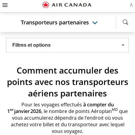
Passez
Passer
Passer
Passez
Passer
Passer
Passer
Ou
à
à
au
au
aux
au
à
u
la
la
contenu
champ
liens
plan
Pour
se
page
navigation
de
en
du
nous
Transporteurs partenaires
o
d'accueil
principale
recherche
bas
site
joindre
cr
de
u
page
c
Aé
Filtres et options
Comment accumuler des
points avec nos transporteurs
aériens partenaires
Pour les voyages effectués
à compter du
er
MD
1
janvier 2026
, le nombre de points Aéroplan
que
vous accumulerez dépendra de l’endroit où vous
achetez votre billet et du transporteur avec lequel
vous voyagez.