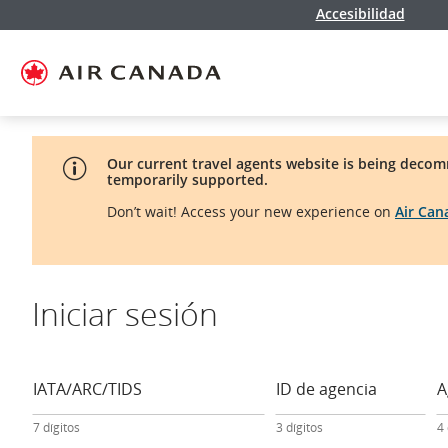
Accesibilidad
Ir
Omitir
Omitir
Ir
Omitir
Omitir
Omitir
a
y
y
a
y
y
y
página
pasar
pasar
campo
pasar
pasar
pasar
de
a
al
de
a
al
a
inicio
la
contenido
búsqueda
los
mapa
Contáctenos
pantalla
vínculos
del
de
del
sitio
navegación
pie
principal
de
página
Our current travel agents website is being decom
temporarily supported.
Don’t wait! Access your new experience on
Air Ca
Iniciar sesión
Formulario
de
registro
IATA/ARC/TIDS
ID de agencia
A
de
la
7 dígitos
3 dígitos
4
agencia
de